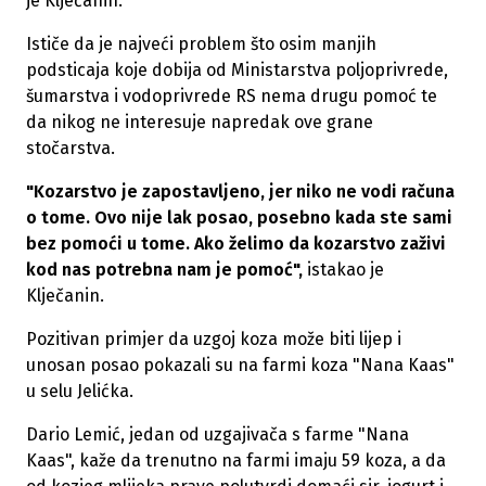
je Klječanin.
Ističe da je najveći problem što osim manjih
podsticaja koje dobija od Ministarstva poljoprivrede,
šumarstva i vodoprivrede RS nema drugu pomoć te
da nikog ne interesuje napredak ove grane
stočarstva.
"Kozarstvo je zapostavljeno, jer niko ne vodi računa
o tome. Ovo nije lak posao, posebno kada ste sami
bez pomoći u tome. Ako želimo da kozarstvo zaživi
kod nas potrebna nam je pomoć",
istakao je
Klječanin.
Pozitivan primjer da uzgoj koza može biti lijep i
unosan posao pokazali su na farmi koza "Nana Kaas"
u selu Jelićka.
Dario Lemić, jedan od uzgajivača s farme "Nana
Kaas", kaže da trenutno na farmi imaju 59 koza, a da