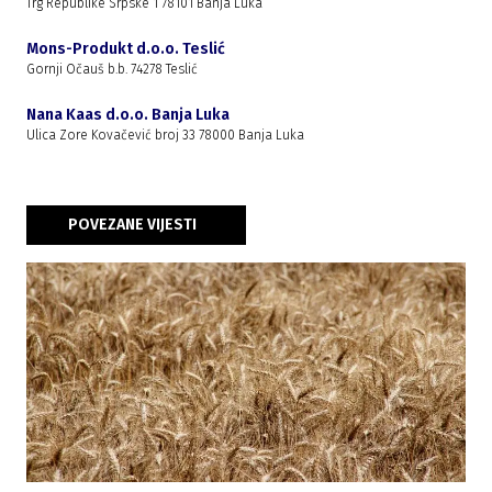
Trg Republike Srpske 1 78101 Banja Luka
Mons-Produkt d.o.o. Teslić
Gornji Očauš b.b. 74278 Teslić
Nana Kaas d.o.o. Banja Luka
Ulica Zore Kovačević broj 33 78000 Banja Luka
POVEZANE VIJESTI