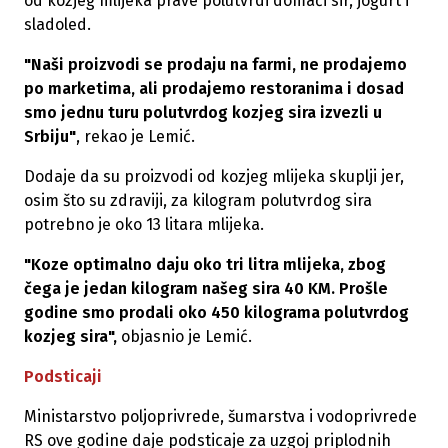
od kozjeg mlijeka prave polutvrdi domaći sir, jogurt i
sladoled.
"Naši proizvodi se prodaju na farmi, ne prodajemo
po marketima, ali prodajemo restoranima i dosad
smo jednu turu polutvrdog kozjeg sira izvezli u
Srbiju"
, rekao je Lemić.
Dodaje da su proizvodi od kozjeg mlijeka skuplji jer,
osim što su zdraviji, za kilogram polutvrdog sira
potrebno je oko 13 litara mlijeka.
"Koze optimalno daju oko tri litra mlijeka, zbog
čega je jedan kilogram našeg sira 40 KM. Prošle
godine smo prodali oko 450 kilograma polutvrdog
kozjeg sira",
objasnio je Lemić.
Podsticaji
Ministarstvo poljoprivrede, šumarstva i vodoprivrede
RS ove godine daje podsticaje za uzgoj priplodnih