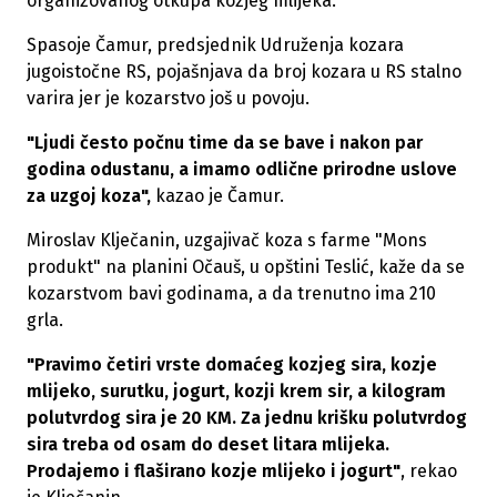
organizovanog otkupa kozjeg mlijeka.
Spasoje Čamur, predsjednik Udruženja kozara
jugoistočne RS, pojašnjava da broj kozara u RS stalno
varira jer je kozarstvo još u povoju.
"Ljudi često počnu time da se bave i nakon par
godina odustanu, a imamo odlične prirodne uslove
za uzgoj koza",
kazao je Čamur.
Miroslav Klječanin, uzgajivač koza s farme "Mons
produkt" na planini Očauš, u opštini Teslić, kaže da se
kozarstvom bavi godinama, a da trenutno ima 210
grla.
"Pravimo četiri vrste domaćeg kozjeg sira, kozje
mlijeko, surutku, jogurt, kozji krem sir, a kilogram
polutvrdog sira je 20 KM. Za jednu krišku polutvrdog
sira treba od osam do deset litara mlijeka.
Prodajemo i flaširano kozje mlijeko i jogurt"
, rekao