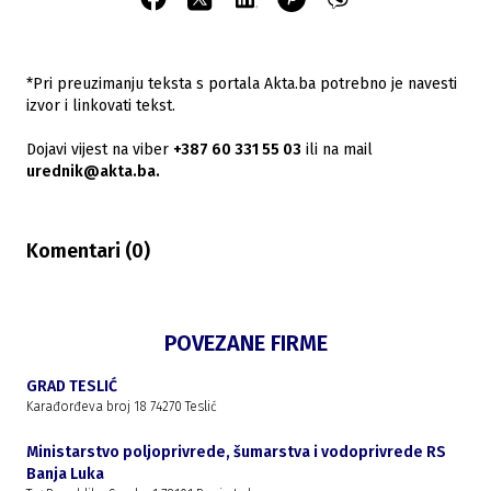
*Pri preuzimanju teksta s portala Akta.ba potrebno je navesti
izvor i linkovati tekst.
Dojavi vijest na viber
+387 60 331 55 03
ili na mail
urednik@akta.ba.
Komentari (
0
)
POVEZANE FIRME
GRAD TESLIĆ
Karađorđeva broj 18 74270 Teslić
Ministarstvo poljoprivrede, šumarstva i vodoprivrede RS
Banja Luka