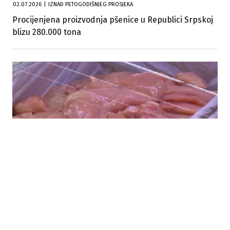
02.07.2026
|
IZNAD PETOGODIŠNJEG PROSJEKA
Procijenjena proizvodnja pšenice u Republici Srpskoj
blizu 280.000 tona
30.06.2026
|
NAKON ČETIRI MJESECA ZABRANE
Ukida se zabrana izvoza pilećeg mesa iz BiH na tržište
Europske unije