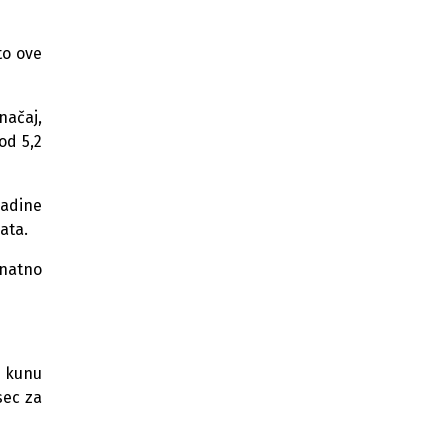
Hrvati povećali štednju u
bankama tokom korona krize
to ove
Poljoprivrednici predlažu otkup
načaj,
Megglea i prodaju radnicima i
kooperantima
od 5,2
Dva Hercegovca među 10
najbogatijih ljudi Hrvatske
ladine
ata.
Otvoren regionalni summit
poduzetnika SJE ''300 najboljih''
znatno
Poziv za učešće na konferenciji o e-
Mobilnosti Jugoistočne Europe
Forum financiranja energetike
Balkana
u kunu
sec za
Najbogatiji Hercegovac
zainteresovan za kupovinu hotela