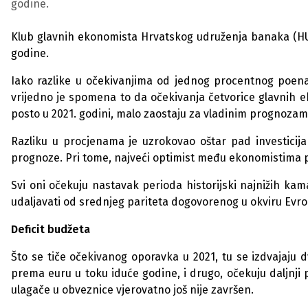
godine.
Klub glavnih ekonomista Hrvatskog udruženja banaka (H
godine.
Iako razlike u očekivanjima od jednog procentnog poena
vrijedno je spomena to da očekivanja četvorice glavnih 
posto u 2021. godini, malo zaostaju za vladinim prognozam
Razliku u procjenama je uzrokovao oštar pad investicij
prognoze. Pri tome, najveći optimist među ekonomistima p
Svi oni očekuju nastavak perioda historijski najnižih ka
udaljavati od srednjeg pariteta dogovorenog u okviru Evr
Deficit budžeta
Što se tiče očekivanog oporavka u 2021, tu se izdvajaju d
prema euru u toku iduće godine, i drugo, očekuju daljnj
ulagače u obveznice vjerovatno još nije završen.