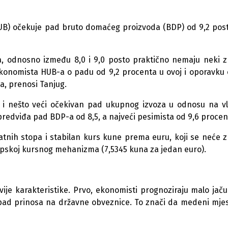
UB) očekuje pad bruto domaćeg proizvoda (BDP) od 9,2 pos
, odnosno između 8,0 i 9,0 posto praktično nemaju neki z
ekonomista HUB-a o padu od 9,2 procenta u ovoj i oporavku 
a, prenosi Tanjug.
a i nešto veći očekivan pad ukupnog izvoza u odnosu na v
redviđa pad BDP-a od 8,5, a najveći pesimista od 9,6 procen
matnih stopa i stabilan kurs kune prema euru, koji se neće 
opskoj kursnog mehanizma (7,5345 kuna za jedan euro).
vije karakteristike. Prvo, ekonomisti prognoziraju malo jač
i pad prinosa na državne obveznice. To znači da medeni mje