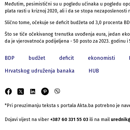
Međutim, pesimistični su u pogledu učinaka u pogledu opor
plata rasti u kriznoj 2020, ali i da se stopa nezaposlenosti
Slično tome, očekuje se deficit budžeta od 3,0 procenta BD
Što se tiče očekivanog trenutka uvođenja eura, jedan ekon
da je vjerovatnoća podijeljena - 50 posto za 2023. godinu i
BDP
budžet
deficit
ekonomisti
Hrvatskog udruženja banaka
HUB
*Pri preuzimanju teksta s portala Akta.ba potrebno je navest
Dojavi vijest na viber
+387 60 331 55 03
ili na mail
urednik