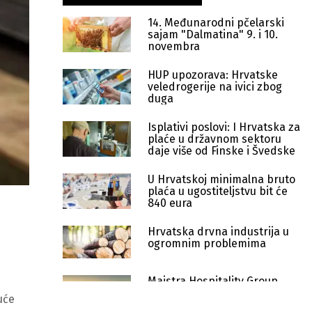
14. Međunarodni pčelarski
sajam "Dalmatina" 9. i 10.
novembra
HUP upozorava: Hrvatske
veledrogerije na ivici zbog
duga
Isplativi poslovi: I Hrvatska za
plaće u državnom sektoru
daje više od Finske i Švedske
U Hrvatskoj minimalna bruto
plaća u ugostiteljstvu bit će
840 eura
Hrvatska drvna industrija u
ogromnim problemima
Maistra Hospitality Group
traži 120 radnika za rad
uće
tokom cijele godine