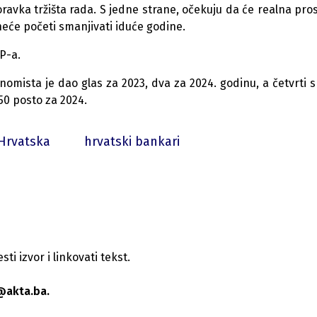
avka tržišta rada. S jedne strane, očekuju da će realna pro
 neće početi smanjivati iduće godine.
P-a.
omista je dao glas za 2023, dva za 2024. godinu, a četvrti 
 50 posto za 2024.
Hrvatska
hrvatski bankari
i izvor i linkovati tekst.
@akta.ba.