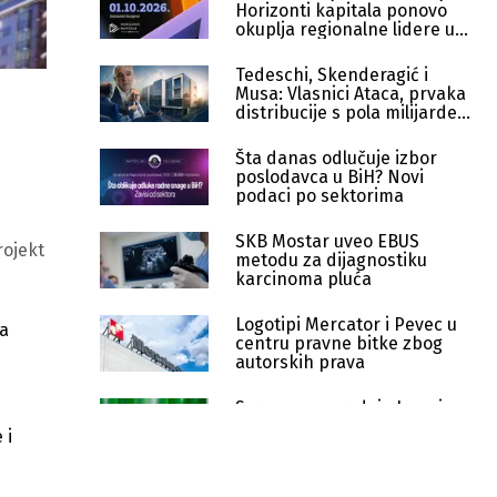
Horizonti kapitala ponovo
okuplja regionalne lidere u
Sarajevu
Tedeschi, Skenderagić i
Musa: Vlasnici Ataca, prvaka
distribucije s pola milijarde
KM
Šta danas odlučuje izbor
poslodavca u BiH? Novi
podaci po sektorima
SKB Mostar uveo EBUS
rojekt
metodu za dijagnostiku
karcinoma pluća
Logotipi Mercator i Pevec u
na
centru pravne bitke zbog
autorskih prava
Sprema se prodaja Jamnice:
Tri velika igrača u igri
 i
Orbico preuzima distribuciju