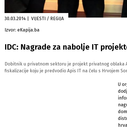
30.03.2014
|
VIJESTI / REGIJA
Izvor: eKapija.ba
IDC: Nagrade za nabolje IT projekt
Dobitnik u privatnom sektoru je projekt privatnog oblaka At
fiskalizacije koju je predvodio Apis IT na čelu s Hrvojem 
U or
dodj
info
nagr
doma
dist
hrva