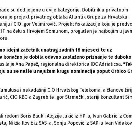
ade su dodijeljene u dvije kategorije. Dobitnik u privatnom
oru je projekt privatnog oblaka Atlantik Grupe za Hrvatsku i
eniju i CIO Igor Velimirović. Projekt fiskalizacije koju je predv
 IT na čelu s Hrvojem Somunom, proglašen je najboljim u ja
oru.
mo idejni začetnik unatrag zadnih 18 mjeseci te uz
ka konačno je dobila odavno zasluženo priznanje te duboko
lasila je Ana Papež, regionalna direktorica IDC Adriaticsa.
"Ta
koju su se našle u najužem krugu nominacija poput Orbico G
Cumulusa i nekadašnji CIO Hrvatskog Telekoma, a članove žiri
rić, CIO KBC-a Zagreb te Igor Strmečki, stariji konzultant Si
 redom Boris Bauk i Alojzije Jukić iz HP-a, Ivan Gabrić iz Co
a, Nikša Ilović iz SAS-a, Sonja Popović iz SAP-a Ivan Vidakovi