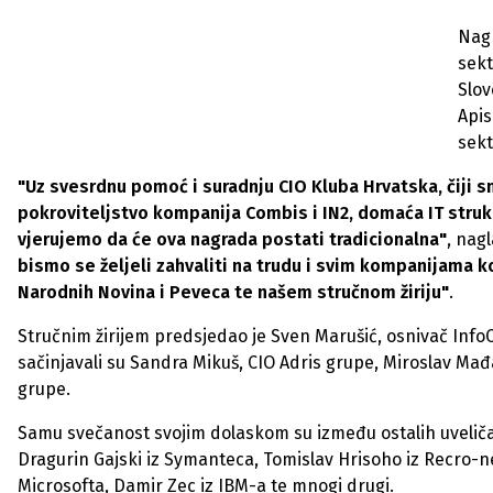
Nagr
sekt
Slov
Apis
sekt
"Uz svesrdnu pomoć i suradnju CIO Kluba Hrvatska, čiji s
pokroviteljstvo kompanija Combis i IN2, domaća IT stru
vjerujemo da će ova nagrada postati tradicionalna"
, nag
bismo se željeli zahvaliti na trudu i svim kompanijama 
Narodnih Novina i Peveca te našem stručnom žiriju"
.
Stručnim žirijem predsjedao je Sven Marušić, osnivač Info
sačinjavali su Sandra Mikuš, CIO Adris grupe, Miroslav Mađa
grupe.
Samu svečanost svojim dolaskom su između ostalih uveličali
Dragurin Gajski iz Symanteca, Tomislav Hrisoho iz Recro-net
Microsofta, Damir Zec iz IBM-a te mnogi drugi.