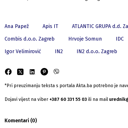
Ana Papež
Apis IT
ATLANTIC GRUPA d.d. Z
Combis d.o.o. Zagreb
Hrvoje Somun
IDC
Igor Velimirović
IN2
IN2 d.o.o. Zagreb
*Pri preuzimanju teksta s portala Akta.ba potrebno je navest
Dojavi vijest na viber
+387 60 331 55 03
ili na mail
urednik
Komentari (
0
)