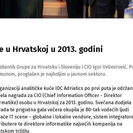
e u Hrvatskoj u 2013. godini
lantik Grupe za Hrvatsku i Sloveniju i CIO Igor Velimirović. P
Somunom, proglašen je najboljim u javnom sektoru.
ganizaciji analitičke kuće IDC Adriatics po prvi puta je održa
ela nagrada za CIO (Chief Information Officer - Direktor
rmatike) osobu u Hrvatskoj za 2013. godinu. Svečana dodjela
ada te prigodna gala večera okupila je 80-tak vodećih ljudi
će IT scene – globalne i lokalne vendore, sistem integratore
ributere te direktore informatike najvećih kompanija na
tskom tržištu.