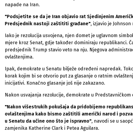
napade na Iran.
"Podsjetite se da je Iran objavio rat Sjedinjenim Američk
Predsjednik nastoji zaštititi građane"
, izjavio je Johnson
Iako je rezolucija usvojena, njen domet je uglavnom simbol
mjere kroz Senat, gdje također dominiraju republikanci. Čak
predsjednik Trump stavio veto na nju. Njegova administraci
ovlaštenjima.
Ipak, demokrate u Senatu bilježe određeni napredak. Toko
korak kojim bi se otvorio put za glasanje o ratnim ovlašten
inicijativi. Konačno glasanje još nije zakazano.
Nakon usvajanja rezolucije, demokrate u Predstavničkom d
"Nakon višestrukih pokušaja da pridobijemo republikans
ovlaštenjima kako bismo zaštitili američki narod i pozv
u Senatu da učine ono što je ispravno"
, navodi se u saop
zamjenika Katherine Clark i Petea Aguilara.