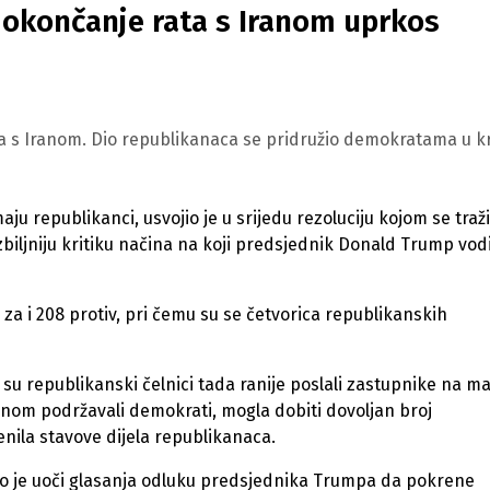
 okončanje rata s Iranom uprkos
a s Iranom. Dio republikanaca se pridružio demokratama u kri
 republikanci, usvojio je u srijedu rezoluciju kojom se traži
biljniju kritiku načina na koji predsjednik Donald Trump vod
 za i 208 protiv, pri čemu su se četvorica republikanskih
i su republikanski čelnici tada ranije poslali zastupnike na m
avnom podržavali demokrati, mogla dobiti dovoljan broj
nila stavove dijela republikanaca.
o je uoči glasanja odluku predsjednika Trumpa da pokrene