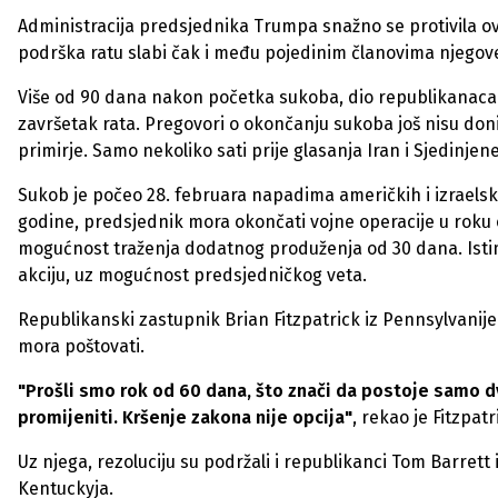
Administracija predsjednika Trumpa snažno se protivila ovo
podrška ratu slabi čak i među pojedinim članovima njegov
Više od 90 dana nakon početka sukoba, dio republikanaca 
završetak rata. Pregovori o okončanju sukoba još nisu doni
primirje. Samo nekoliko sati prije glasanja Iran i Sjedinje
Sukob je počeo 28. februara napadima američkih i izraelsk
godine, predsjednik mora okončati vojne operacije u roku 
mogućnost traženja dodatnog produženja od 30 dana. Ist
akciju, uz mogućnost predsjedničkog veta.
Republikanski zastupnik Brian Fitzpatrick iz Pennsylvanije 
mora poštovati.
"Prošli smo rok od 60 dana, što znači da postoje samo dv
promijeniti. Kršenje zakona nije opcija"
, rekao je Fitzpatr
Uz njega, rezoluciju su podržali i republikanci Tom Barret
Kentuckyja.