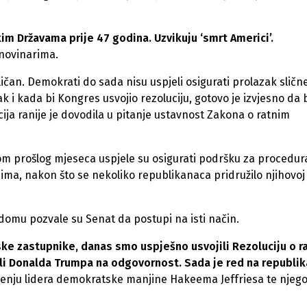
im Državama prije 47 godina. Uzvikuju ‘smrt Americi’.
 novinarima.
ičan. Demokrati do sada nisu uspjeli osigurati prolazak sličn
 i kada bi Kongres usvojio rezoluciju, gotovo je izvjesno da 
ja ranije je dovodila u pitanje ustavnost Zakona o ratnim
m prošlog mjeseca uspjele su osigurati podršku za procedur
jima, nakon što se nekoliko republikanaca pridružilo njihovoj
omu pozvale su Senat da postupi na isti način.
ke zastupnike, danas smo uspješno usvojili Rezoluciju o r
ali Donalda Trumpa na odgovornost. Sada je red na republi
ćenju lidera demokratske manjine Hakeema Jeffriesa te njeg