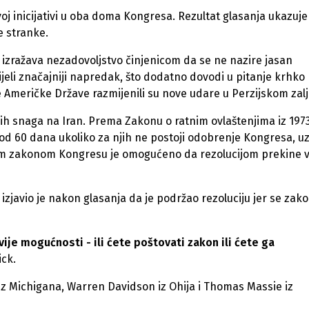
j inicijativi u oba doma Kongresa. Rezultat glasanja ukazuje
e stranke.
izražava nezadovoljstvo činjenicom da se ne nazire jasan
jeli značajniji napredak, što dodatno dovodi u pitanje krhko
ne Američke Države razmijenili su nove udare u Perzijskom zalj
ih snaga na Iran. Prema Zakonu o ratnim ovlaštenjima iz 1973
od 60 dana ukoliko za njih ne postoji odobrenje Kongresa, u
im zakonom Kongresu je omogućeno da rezolucijom prekine 
izjavio je nakon glasanja da je podržao rezoluciju jer se zak
ije mogućnosti - ili ćete poštovati zakon ili ćete ga
ick.
t iz Michigana, Warren Davidson iz Ohija i Thomas Massie iz