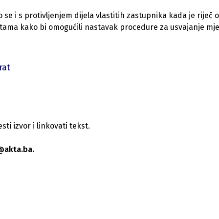
e i s protivljenjem dijela vlastitih zastupnika kada je riječ o
atama kako bi omogućili nastavak procedure za usvajanje mj
rat
i izvor i linkovati tekst.
@akta.ba.