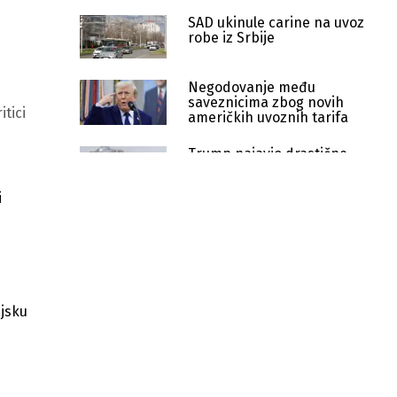
SAD ukinule carine na uvoz
robe iz Srbije
Negodovanje među
saveznicima zbog novih
tici
američkih uvoznih tarifa
Trump najavio drastične
mjere: Carine na uvoz
generičkih lijekova u SAD do
i
200 posto
Stavio se opet u centar pažnje:
Trump izviždan na finalu SP-a, ostao
na bini s prvacima
SAD uvode carine od 25 posto na
brazilsku robu, Brazil najavio
ajsku
recipročne mjere
Trump: SAD će biti plaćene za
čuvanje Hormuškog moreuza