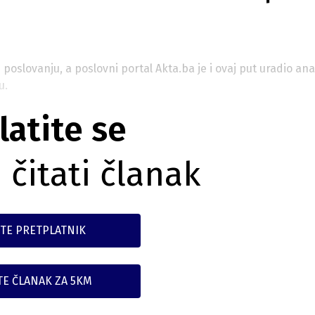
u poslovanju, a poslovni portal Akta.ba je i ovaj put uradio ana
u.
latite se
 čitati članak
TE PRETPLATNIK
TE ČLANAK ZA 5KM