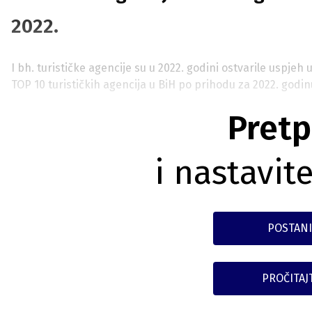
2022.
I bh. turističke agencije su u 2022. godini ostvarile uspjeh 
TOP 10 turističkih agencija u BiH po prihodu za 2022. godin
Pretp
i nastavite
POSTANI
PROČITAJ