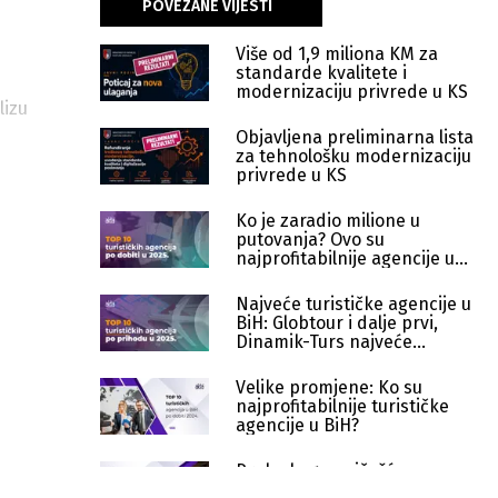
POVEZANE VIJESTI
Više od 1,9 miliona KM za
standarde kvalitete i
modernizaciju privrede u KS
lizu
Objavljena preliminarna lista
za tehnološku modernizaciju
privrede u KS
Ko je zaradio milione u
putovanja? Ovo su
najprofitabilnije agencije u
BiH u 2025.
Najveće turističke agencije u
BiH: Globtour i dalje prvi,
Dinamik-Turs najveće
iznenađenje
Velike promjene: Ko su
najprofitabilnije turističke
agencije u BiH?
Preko koga najčešće
putujemo? Pogled na top