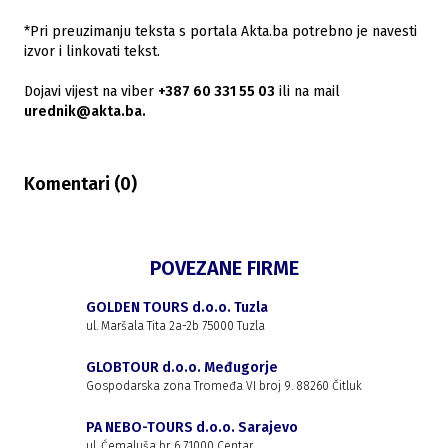
*Pri preuzimanju teksta s portala Akta.ba potrebno je navesti
izvor i linkovati tekst.
Dojavi vijest na viber
+387 60 331 55 03
ili na mail
urednik@akta.ba.
Komentari (
0
)
POVEZANE FIRME
GOLDEN TOURS d.o.o. Tuzla
ul. Maršala Tita 2a-2b 75000 Tuzla
GLOBTOUR d.o.o. Međugorje
Gospodarska zona Tromeđa VI broj 9. 88260 Čitluk
PA NEBO-TOURS d.o.o. Sarajevo
ul. Ćemaluša br. 6 71000 Centar