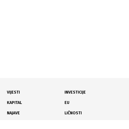
24.05.2025
|
TENDER ZA AVIO KARTE
Avio-budžet sve veći: Predsjedništvo BiH planira
potrošiti više od milion KM na putovanja
VIJESTI
INVESTICIJE
19.07.2024
|
OBJAVLJENA LISTA
KAPITAL
EU
Podijeljeno 1,2 mil. KM: Ovo su turističke manifestacije
NAJAVE
LIČNOSTI
u FBiH koje su dobile transfere
KARIJERA
PAUZA