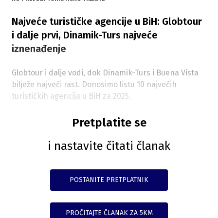
Najveće turističke agencije u BiH: Globtour
i dalje prvi, Dinamik-Turs najveće
iznenađenje
Globtour i dalje vodi, dok Dinamik-Turs i Buena Vista
bilježe najveći rast. Donosimo listu 10 najvećih
turističkih agencija u BiH za 2025.
Pretplatite se
i nastavite čitati članak
POSTANITE PRETPLATNIK
PROČITAJTE ČLANAK ZA 5KM