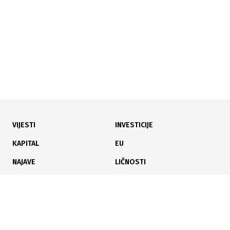
VIJESTI
INVESTICIJE
05.05.2026
|
DOBILI TENDER
KAPITAL
EU
Jedina ponuda: Lanaco dobio 2,1 mil KM za gradski
NAJAVE
LIČNOSTI
komunikacioni centar
KARIJERA
PAUZA
ANALIZE