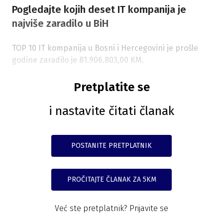
Pogledajte kojih deset IT kompanija je
najviše zaradilo u BiH
TOP 10 IT kompanija u Bosni i Hercegovini je prošle
godine zaradilo je 81.906.803,00 KM.
Pretplatite se
i nastavite čitati članak
POSTANITE PRETPLATNIK
PROČITAJTE ČLANAK ZA 5KM
Već ste pretplatnik?
Prijavite se