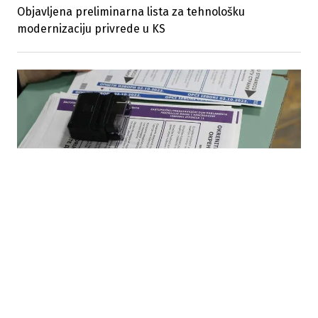
Objavljena preliminarna lista za tehnološku
modernizaciju privrede u KS
10.07.2026
|
BROJNA PITANJA BEZ ODGOVORA
Na birališta stiže redizajniran glasački listić koji će
otežati izborni proces