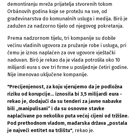
demontiranju mreža prijatelja stvorenih tokom
Orbánovih godina koje se protežu na sve, od
građevinarstva do komunalnih usluga i medija. Biró je
zadužen za nadzorno tijelo od njegovog pokretanja.
Prema nadzornom tijelu, tri kompanije su dobile
većinu vladinih ugovora za pružanje robe i usluga, pri
čemu je iznos naplaćen za ove ugovore vještački
naduvan. Biró je rekao da je vlada potrošila oko 10
milijardi eura s ove tri firme u posljednje četiri godine.
Nije imenovao uključene kompanije.
"Precijenjenost, za koju vjerujemo da je podložna
riziku od korupcije... iznosila bi 3,5 milijardi eura -
rekao je, dodajući da su tenderi za javne nabavke
bili „manipulisani“ i da su osnovne stavke
naplaćivane po nekoliko puta većoj cijeni od tržišne.
Pod prethodnom vladom, mađarska država „postala
je najveći entitet na tržištu"
, rekao je.