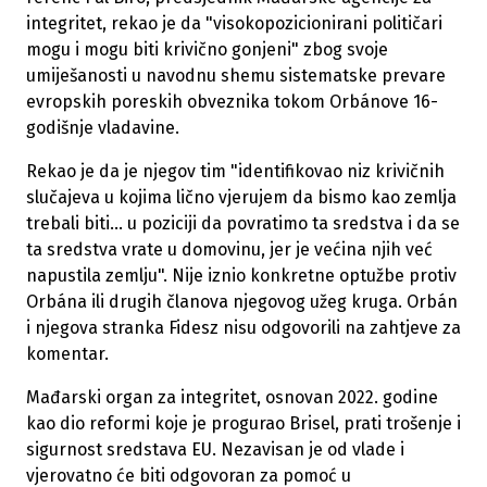
integritet, rekao je da "visokopozicionirani političari
mogu i mogu biti krivično gonjeni" zbog svoje
umiješanosti u navodnu shemu sistematske prevare
evropskih poreskih obveznika tokom Orbánove 16-
godišnje vladavine.
Rekao je da je njegov tim "identifikovao niz krivičnih
slučajeva u kojima lično vjerujem da bismo kao zemlja
trebali biti... u poziciji da povratimo ta sredstva i da se
ta sredstva vrate u domovinu, jer je većina njih već
napustila zemlju". Nije iznio konkretne optužbe protiv
Orbána ili drugih članova njegovog užeg kruga. Orbán
i njegova stranka Fidesz nisu odgovorili na zahtjeve za
komentar.
Mađarski organ za integritet, osnovan 2022. godine
kao dio reformi koje je progurao Brisel, prati trošenje i
sigurnost sredstava EU. Nezavisan je od vlade i
vjerovatno će biti odgovoran za pomoć u