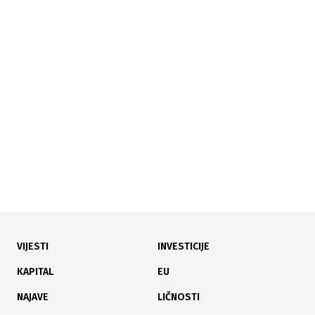
22.05.2026
|
U TOKU ISTRAGA
Eksplozija u fabrici MOL-a u Mađarskoj: Jedna osoba
poginula, sedam teško povrijeđeno
VIJESTI
INVESTICIJE
21.05.2026
|
BIVŠI PREMIJER ORBAN UZGUBIO MOGUĆNOST POVRATKA
KAPITAL
EU
Mađarska predlaže ograničenje mandata premijera
NAJAVE
LIČNOSTI
na osam godina, Orban bez povratka