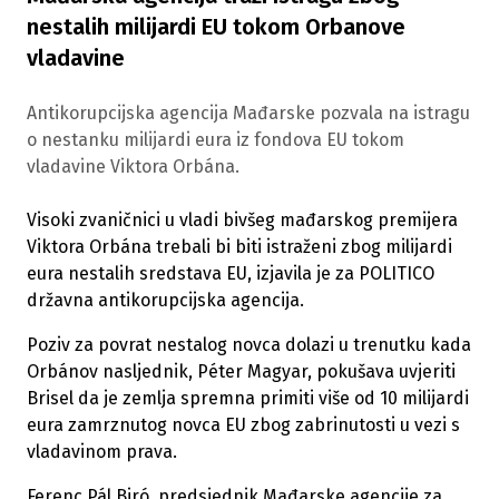
nestalih milijardi EU tokom Orbanove
vladavine
Antikorupcijska agencija Mađarske pozvala na istragu
o nestanku milijardi eura iz fondova EU tokom
vladavine Viktora Orbána.
Visoki zvaničnici u vladi bivšeg mađarskog premijera
Viktora Orbána trebali bi biti istraženi zbog milijardi
eura nestalih sredstava EU, izjavila je za POLITICO
državna antikorupcijska agencija.
Poziv za povrat nestalog novca dolazi u trenutku kada
Orbánov nasljednik, Péter Magyar, pokušava uvjeriti
Brisel da je zemlja spremna primiti više od 10 milijardi
eura zamrznutog novca EU zbog zabrinutosti u vezi s
vladavinom prava.
Ferenc Pál Biró, predsjednik Mađarske agencije za