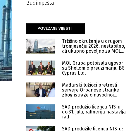
Budimpešta
POVEZANE VIJESTI
Tržišno okruženje u drugom
tromjesečju 2026. nestabilno,
ali ukupno povoljno za MOL
Grupu
MOL Grupa potpisala ugovor
sa Shellom o preuzimanju BG
Cyprus Ltd.
Mađarski tužioci pretresli
servere Orbanove stranke
zbog istrage o navodnoj
korupciji
SAD produžio licencu NIS-u
do 31. jula, rafinerija nastavlja
rad
SAD produžile licencu NIS-u: