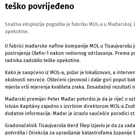
teško povrijeđeno
Snažna eksplozija pogodila je fabriku MOL-a u Mađarskoj. 
opekotine.
U fabrici mađarske naftne kompanije MOL u Tisaujvarošu j
postrojenja Olefin-1 nakon redovnog održavanja. Prema pr
radnika zadobilo teške opekotine.
Kako je saopćeno iz MOL-a, požar je lokalizovan, a intervenci
okolnosti nesreće. Oštećeni cjevovod i dalje gori poput bak
mjesta vrši mjerenja kvaliteta zraka. Dosadašnji rezultati 
Mađarski premijer Peter Mađar potvrdio je da je riječ o oz
István Kapitány zajedno s izvršnim direktorom MOL-a Zsol
dodatne informacije. Mađar je izrazio saučešće porodici s
Gradonačelnik Tisaujvaroša Đerđ Filep izjavio je da za sad
potvrdila i Direkcija za upravljanje katastrofama županij