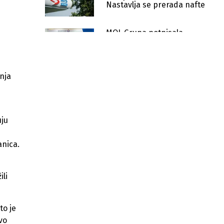
Nastavlja se prerada nafte
MOL Grupa potpisala
sporazum o podjeli
proizvodnje za istraživanje
nafte i gasa u Libiji
Srbija i Mol postigli kompromis
nja
oko NIS-a
NIS traži novu američku licencu
za nastavak rada
uju
Mađarska agencija traži istragu zbog
nestalih milijardi EU tokom
anica.
Orbanove vladavine
MOL Grupa i partneri započinju
proizvodnju plina na polju ACG u
li
Azerbajdžanu
Prodaja ruskog udjela u NIS-u pod
to je
znakom pitanja nakon promjena u
vo
Mađarskoj