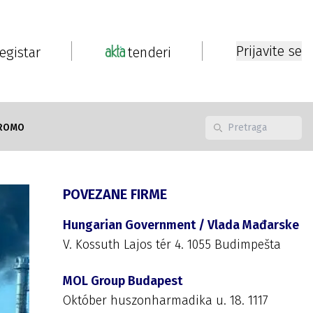
Prijavite se
registar
tenderi
ROMO
POVEZANE FIRME
Hungarian Government / Vlada Mađarske
V. Kossuth Lajos tér 4. 1055 Budimpešta
MOL Group Budapest
Október huszonharmadika u. 18. 1117