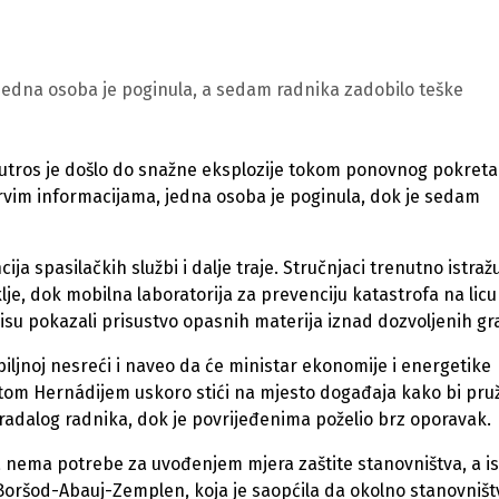
Jedna osoba je poginula, a sedam radnika zadobilo teške
utros je došlo do snažne eksplozije tokom ponovnog pokreta
vim informacijama, jedna osoba je poginula, dok je sedam
ja spasilačkih službi i dalje traje. Stručnjaci trenutno istraž
lje, dok mobilna laboratorija za prevenciju katastrofa na licu
nisu pokazali prisustvo opasnih materija iznad dozvoljenih gr
biljnoj nesreći i naveo da će ministar ekonomije i energetike
tom Hernádijem uskoro stići na mjesto događaja kako bi pruži
tradalog radnika, dok je povrijeđenima poželio brz oporavak.
a nema potrebe za uvođenjem mjera zaštite stanovništva, a is
e Boršod-Abauj-Zemplen, koja je saopćila da okolno stanovništ