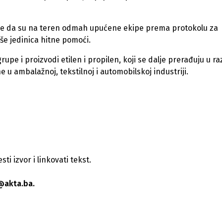
o je da su na teren odmah upućene ekipe prema protokolu za
iše jedinica hitne pomoći.
e i proizvodi etilen i propilen, koji se dalje prerađuju u raz
e u ambalažnoj, tekstilnoj i automobilskoj industriji.
i izvor i linkovati tekst.
@akta.ba.