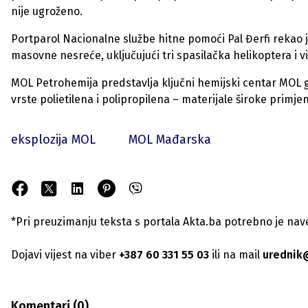
nije ugroženo.
Portparol Nacionalne službe hitne pomoći Pal Đerfi reka
masovne nesreće, uključujući tri spasilačka helikoptera i v
MOL Petrohemija predstavlja ključni hemijski centar MOL grup
vrste polietilena i polipropilena – materijale široke primjen
eksplozija MOL
MOL Mađarska
*Pri preuzimanju teksta s portala Akta.ba potrebno je navest
Dojavi vijest na viber
+387 60 331 55 03
ili na mail
urednik
Komentari (
0
)