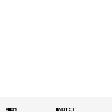
16.06.2026
|
VELIKI PROJEKAT
MOL Grupa potpisala sporazum o podjeli proizvodnje
za istraživanje nafte i gasa u Libiji
VIJESTI
INVESTICIJE