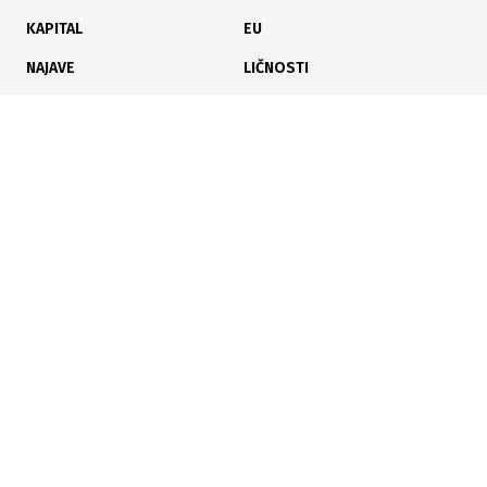
11.06.2026
|
ZATVORENA PITANJA
KAPITAL
EU
Srbija i Mol postigli kompromis oko NIS-a
NAJAVE
LIČNOSTI
KARIJERA
PAUZA
ANALIZE
11.06.2026
|
POSLIJE 16. JUNA
NIS traži novu američku licencu za nastavak rada
Poslujte bolje!