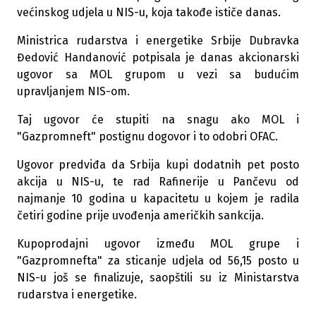
većinskog udjela u NIS-u, koja takođe ističe danas.
Ministrica rudarstva i energetike Srbije Dubravka
Đedović Handanović potpisala je danas akcionarski
ugovor sa MOL grupom u vezi sa budućim
upravljanjem NIS-om.
Taj ugovor će stupiti na snagu ako MOL i
"Gazpromneft" postignu dogovor i to odobri OFAC.
Ugovor predviđa da Srbija kupi dodatnih pet posto
akcija u NIS-u, te rad Rafinerije u Pančevu od
najmanje 10 godina u kapacitetu u kojem je radila
četiri godine prije uvođenja američkih sankcija.
Kupoprodajni ugovor između MOL grupe i
"Gazpromnefta" za sticanje udjela od 56,15 posto u
NIS-u još se finalizuje, saopštili su iz Ministarstva
rudarstva i energetike.