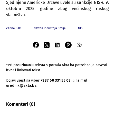
Sjedinjene Američke Države uvele su sankcije NIS-u 9.
oktobra 2025. godine zbog većinskog ruskog
vlasništva.
carine SAD
Naftna industrija Srbije
NIS
*Pri preuzimanju teksta s portala Akta.ba potrebno je navesti
izvor i linkovati tekst.
Dojavi vijest na viber
+387 60 331 55 03
ili na mail
urednik@akta.ba.
Komentari (
0
)