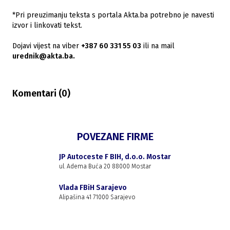
*Pri preuzimanju teksta s portala Akta.ba potrebno je navesti
izvor i linkovati tekst.
Dojavi vijest na viber
+387 60 331 55 03
ili na mail
urednik@akta.ba.
Komentari (
0
)
POVEZANE FIRME
JP Autoceste F BIH, d.o.o. Mostar
ul. Adema Buća 20 88000 Mostar
Vlada FBiH Sarajevo
Alipašina 41 71000 Sarajevo