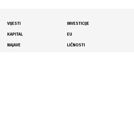
VIJESTI
INVESTICIJE
30.07.2026
|
NOVO PRAVO ZA BRANIOCE
KAPITAL
EU
Dom naroda FBiH usvojio zakon: Od 1. januara počinje
NAJAVE
LIČNOSTI
isplata boračkog dodatka
KARIJERA
PAUZA
ANALIZE
30.07.2026
|
DODATNA SREDSTVA ZA GAŠENJE POŽARA