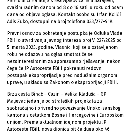
FBiH u ulici Hamdije Kreševljakovića 19 u Sarajevu,
svakim radnim danom od 8 do 16 sati, u roku od osam
dana od objave oglasa. Kontakt osobe su Irfan Kolić i
Adis Zuko, dostupni na broj telefona 033/277-919.
Pravni osnov za pokretanje postupka je Odluka Vlade
FBiH o utvrđivanju javnog interesa broj V. 227/2025 od
5. marta 2025. godine. Vlasnici koji se u ostavljenom
roku ne odazovu na oglas smatrat će se
nezainteresiranim za sporazumno rješavanje, nakon
čega će JP Autoceste FBiH pokrenuti redovni
postupak eksproprijacije pred nadležnim organom
uprave, u skladu sa Zakonom o eksproprijaciji FBiH.
Brza cesta Bihać – Cazin – Velika Kladuša – GP
Maljevac jedan je od strateških projekata za
saobraćajno i privredno povezivanje Unsko-sanskog
kantona s ostatkom Bosne i Hercegovine i Europskom
unijom. Prema aktualnom idejnom projektu JP
Autoceste FBiH, nova dionica bit će duga oko 46