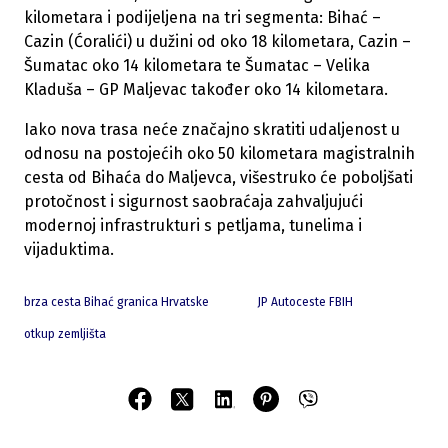
kilometara i podijeljena na tri segmenta: Bihać –
Cazin (Ćoralići) u dužini od oko 18 kilometara, Cazin –
Šumatac oko 14 kilometara te Šumatac – Velika
Kladuša – GP Maljevac također oko 14 kilometara.
Iako nova trasa neće značajno skratiti udaljenost u
odnosu na postojećih oko 50 kilometara magistralnih
cesta od Bihaća do Maljevca, višestruko će poboljšati
protočnost i sigurnost saobraćaja zahvaljujući
modernoj infrastrukturi s petljama, tunelima i
vijaduktima.
brza cesta Bihać granica Hrvatske
JP Autoceste FBIH
otkup zemljišta