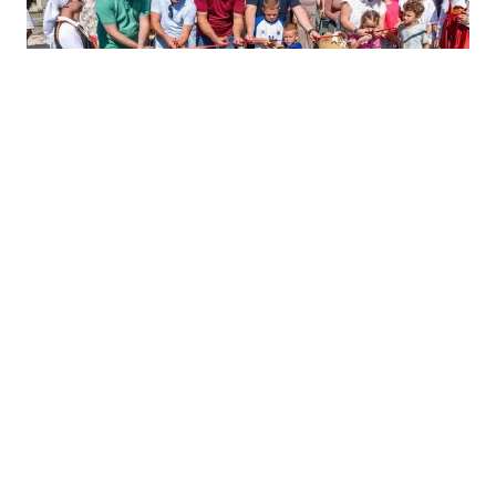
05.08.2026
|
VRIJEDNA INVESTICIJA U KRUPI
Pušten u funkciju put Zalin – Veliki Dubovik, projekat
vrijedan 1,4 miliona KM