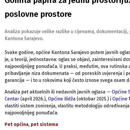
Gomila papira za jednu prostoriju
poslovne prostore
Analiza pokazuje velike razlike u cijenama, dokumentacij
Kantona Sarajevo.
Svake godine, općine Kantona Sarajevo putem javnih ogla
je, u teoriji, jednostavna: oglas se objavi, zainteresira
najpovoljnijeg ponuđača. U praksi, međutim, ova rutinska 
pribavljanje niza dokumenata — od poreskih uvjerenja i pot
garancija — i to u rokovima koji često iznose svega osam 
Analiza pet aktuelnih ili nedavnih javnih oglasa —
Općine S
Centar
(april 2026.),
Općine Ilidža
(oktobar 2025.) i
Općine 
vlastiti sistem zoniranja, vlastitu metodologiju određivanja
najpovoljnijeg ponuđača.
Pet općina, pet sistema​