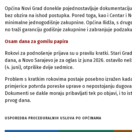
Općina Novi Grad donekle pojednostavljuje dokumentaciju,
bez obzira na ishod postupka. Pored toga, kao i Centar i N
minimalne jednogodišnje zakupnine. Općina Ilidža, s druge
no traži garanciju godišnje zakupnine i zabranjuje podzak
Osam dana za gomilu papira
Rokovi za podnošenje prijava su u pravilu kratki. Stari Gra
dana, a Novo Sarajevo je za oglas iz juna 2026. ostavilo ne
(4. juni), otprilike dvije sedmice.
Problem s kratkim rokovima postaje posebno izražen kada s
primjerice potvrda poreske uprave o nepostojanju dugova i
Dokumenti se dakle moraju pribavljati tek po objavi, i to i
prvog dana.
Usporedba
USPOREDBA PROCEDURALNIH USLOVA PO OPĆINAMA
proceduralnih