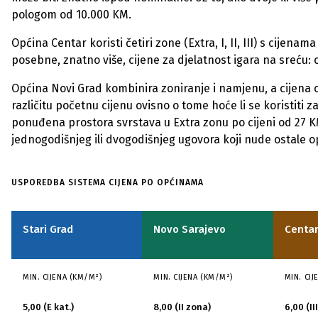
pologom od 10.000 KM.
Općina Centar koristi četiri zone (Extra, I, II, III) s cije
posebne, znatno više, cijene za djelatnost igara na sreću: 
Općina Novi Grad kombinira zoniranje i namjenu, a cijena ovi
različitu početnu cijenu ovisno o tome hoće li se koristiti za 
ponuđena prostora svrstava u Extra zonu po cijeni od 27 KM
jednogodišnjeg ili dvogodišnjeg ugovora koji nude ostale o
Usporedba
USPOREDBA SISTEMA CIJENA PO OPĆINAMA
sistema
cijena
Stari Grad
Novo Sarajevo
Centa
zakupa
poslovnih
MIN. CIJENA (KM/M²)
MIN. CIJENA (KM/M²)
MIN. CIJ
prostora
5,00 (E kat.)
8,00 (II zona)
6,00 (II