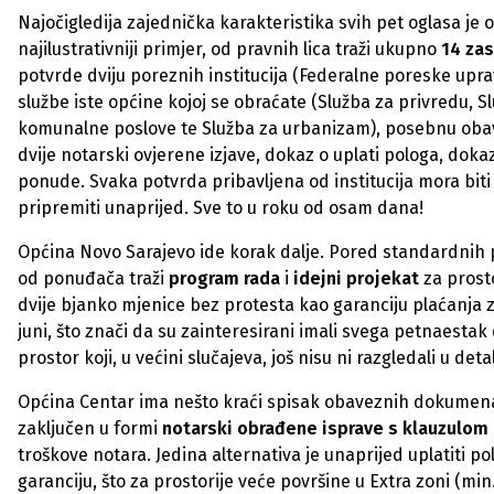
Najočigledija zajednička karakteristika svih pet oglasa je
najilustrativniji primjer, od pravnih lica traži ukupno
14 za
potvrde dviju poreznih institucija (Federalne poreske uprave
službe iste općine kojoj se obraćate (Služba za privredu, S
komunalne poslove te Služba za urbanizam), posebnu obavi
dvije notarski ovjerene izjave, dokaz o uplati pologa, dok
ponude. Svaka potvrda pribavljena od institucija mora bit
pripremiti unaprijed. Sve to u roku od osam dana!
Općina Novo Sarajevo ide korak dalje. Pored standardnih 
od ponuđača traži
program rada
i
idejni projekat
za prosto
dvije bjanko mjenice bez protesta kao garanciju plaćanja z
juni, što znači da su zainteresirani imali svega petnaesta
prostor koji, u većini slučajeva, još nisu ni razgledali u detal
Općina Centar ima nešto kraći spisak obaveznih dokumenata
zaključen u formi
notarski obrađene isprave s klauzulom
troškove notara. Jedina alternativa je unaprijed uplatiti p
garanciju, što za prostorije veće površine u Extra zoni (min