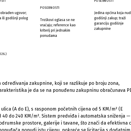
STI
POSEBNOSTI
POSEBNOSTI
 obrađen ugovor;
Jedina općina koja nudi
 ili godišnji polog
godišnji zakup; traži
Troškovi oglasa se ne
garanciju godišnje
vraćaju; reference kao
zakupnine
kriterij pri jednakim
ponudama
026.)
m određivanja zakupnine, koji se razlikuje po broju zona,
 karakteristika je da se na ponuđenu zakupninu obračunava P
a ulica (A do E), s rasponom početnih cijena od 5 KM/m² (E
 od 40 do 240 KM/m². Sistem predviđa i automatska sniženja 
drumske prostore, galerije i tavane, što znači da efektivna c
 ponuđača ponudi istu cijenu, pokreće se licitacija s dodatnim