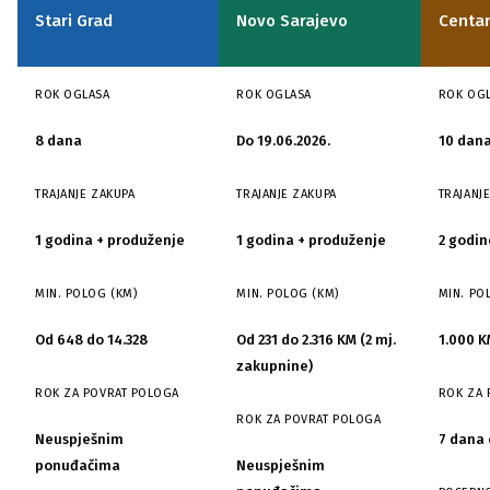
uslova
Stari Grad
Novo Sarajevo
Centa
zakupa
poslovnih
ROK OGLASA
ROK OGLASA
ROK OG
prostora
8 dana
Do 19.06.2026.
10 dan
po
TRAJANJE ZAKUPA
TRAJANJE ZAKUPA
TRAJANJ
sarajevskim
općinama
1 godina + produženje
1 godina + produženje
2 godin
MIN. POLOG (KM)
MIN. POLOG (KM)
MIN. PO
Od 648 do 14.328
Od 231 do 2.316 KM (2 mj.
1.000 K
zakupnine)
ROK ZA POVRAT POLOGA
ROK ZA 
ROK ZA POVRAT POLOGA
Neuspješnim
7 dana 
ponuđačima
Neuspješnim