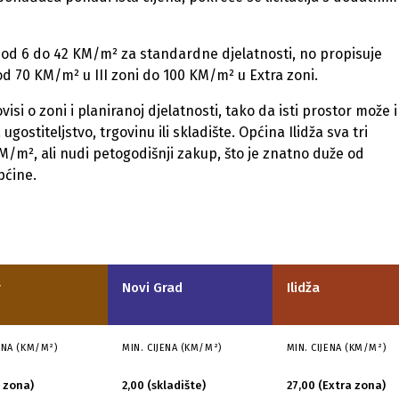
nama od 6 do 42 KM/m² za standardne djelatnosti, no propisuje
od 70 KM/m² u III zoni do 100 KM/m² u Extra zoni.
si o zoni i planiranoj djelatnosti, tako da isti prostor može 
ugostiteljstvo, trgovinu ili skladište. Općina Ilidža sva tri
/m², ali nudi petogodišnji zakup, što je znatno duže od
pćine.
r
Novi Grad
Ilidža
ENA (KM/M²)
MIN. CIJENA (KM/M²)
MIN. CIJENA (KM/M²)
I zona)
2,00 (skladište)
27,00 (Extra zona)