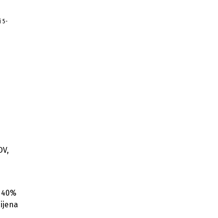
 5-
DV,
— 40%
ijena