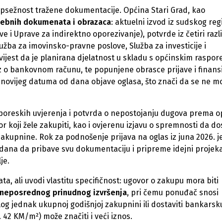
 opsežnost tražene dokumentacije. Općina Stari Grad, kao
sebnih dokumenata i obrazaca
: aktuelni izvod iz sudskog regi
 i Uprave za indirektno oporezivanje), potvrde iz četiri razli
lužba za imovinsko-pravne poslove, Služba za investicije i
jest da je planirana djelatnost u skladu s općinskim raspo
az o bankovnom računu, te popunjene obrasce prijave i finans
i novijeg datuma od dana objave oglasa, što znači da se ne m
poreskih uvjerenja i potvrda o nepostojanju dugova prema op
r koji žele zakupiti, kao i ovjerenu izjavu o spremnosti da d
akupnine. Rok za podnošenje prijava na oglas iz juna 2026. je
k dana da pribave svu dokumentaciju i pripreme idejni projek
je.
, ali uvodi vlastitu specifičnost: ugovor o zakupu mora biti
 neposrednog prinudnog izvršenja
, pri čemu ponuđač snosi
olog jednak ukupnoj godišnjoj zakupnini ili dostaviti bankarsk
. 42 KM/m²) može značiti i veći iznos.