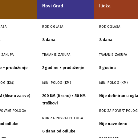
r
Novi Grad
Ilidža
LASA
ROK OGLASA
ROK OGLASA
a
8 dana
8 dana
E ZAKUPA
TRAJANJE ZAKUPA
TRAJANJE ZAKUPA
e + produženje
2 godine + produženje
5 godina
LOG (KM)
MIN. POLOG (KM)
MIN. POLOG (KM)
M (fiksno za sve)
200 KM (fiksno) + 50 KM
Nije definiran u ogl
troškovi
POVRAT POLOGA
ROK ZA POVRAT POLOG
ROK ZA POVRAT POLOGA
od odluke
Nije navedeno
8 dana od odluke