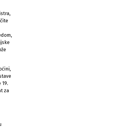
Nova umjetna trava na Koševu: U
stra,
pomoćni teren uloženo 419.262 KM
čite
Nekadašnji Strojorad dobija novu
namjenu, odustalo se od
redom,
stanogradnje
ijske
ože
Pješački most Ars Aevi ponovo
otvoren nakon prve sveobuhvatne
sanacije
ćini,
Sarajevo domaćin 5.
ostave
Internacionalnog festivala folklora uz
 19.
učešće ansambala iz pet država
at za
Općina Ilidža sufinansira
digitalizaciju poslovanja: Do 2.500
KM po preduzeću
Sanacija i asfaltiranje 24 ulice na
u
području općine Novi Grad Sarajevo