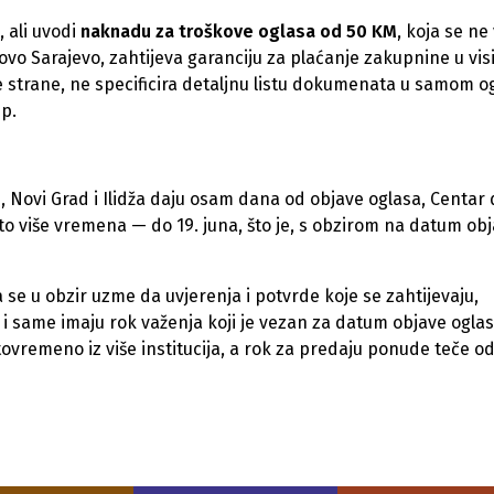
 ali uvodi
naknadu za troškove oglasa od 50 KM
, koja se ne
ovo Sarajevo, zahtijeva garanciju za plaćanje zakupnine u vis
 strane, ne specificira detaljnu listu dokumenata u samom o
up.
d, Novi Grad i Ilidža daju osam dana od objave oglasa, Centar
što više vremena — do 19. juna, što je, s obzirom na datum ob
e u obzir uzme da uvjerenja i potvrde koje se zahtijevaju,
 same imaju rok važenja koji je vezan za datum objave oglas
stovremeno iz više institucija, a rok za predaju ponude teče o