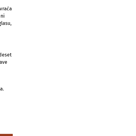
KUCZ KS izdvojio 3,1 miliona KM za
opremanje osam općina
 vraća
ini
Sarajevski vijećnici danas razmatraju
glasu,
Regulacioni plan za Kvadrant C –
Marijin Dvor
Veliki interes privrednika za
Tešanjski sajam privrede, SAD
zemlja partner
 deset
jave
Ilidža vodeća općina po noćenjima
turista u KS, a koji hotel je prvi?
a.
d