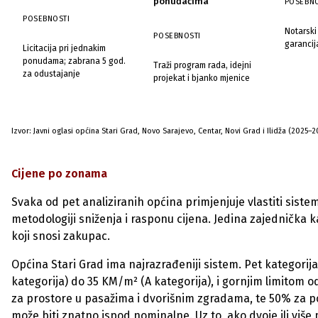
ponuđačima
POSEBNO
POSEBNOSTI
Notarski
POSEBNOSTI
garancija
Licitacija pri jednakim
ponudama; zabrana 5 god.
Traži program rada, idejni
za odustajanje
projekat i bjanko mjenice
Izvor: Javni oglasi općina Stari Grad, Novo Sarajevo, Centar, Novi Grad i Ilidža (2025–2
Cijene po zonama
Svaka od pet analiziranih općina primjenjuje vlastiti siste
metodologiji sniženja i rasponu cijena. Jedina zajednička
koji snosi zakupac.
Općina Stari Grad ima najrazrađeniji sistem. Pet kategorij
kategorija) do 35 KM/m² (A kategorija), i gornjim limitom
za prostore u pasažima i dvorišnim zgradama, te 50% za po
može biti znatno ispod nominalne. Uz to, ako dvoje ili više