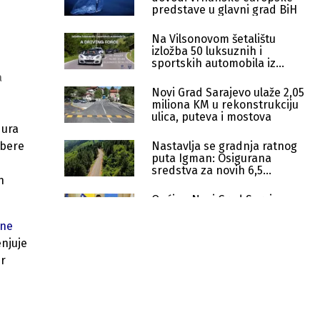
predstave u glavni grad BiH
Na Vilsonovom šetalištu
izložba 50 luksuznih i
sportskih automobila iz
Velike Britanije
a
Novi Grad Sarajevo ulaže 2,05
miliona KM u rekonstrukciju
ulica, puteva i mostova
dura
abere
Nastavlja se gradnja ratnog
puta Igman: Osigurana
sredstva za novih 6,5
h
kilometara
Općina Novi Grad Sarajevo
izdvaja 50.000 KM za
sportsku rehabilitaciju
ine
boračke populacije
njuje
Pravilnik - finansiranje projekata
ir
neprofitnih organizacija
Pravilnik o sufinansiranju projekata
javnih ustanova primarne
zdravstvene zaštite