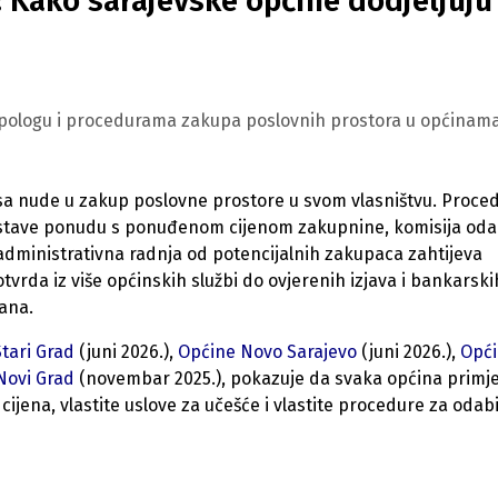
: Kako sarajevske općine dodjeljuju
i, pologu i procedurama zakupa poslovnih prostora u općinam
sa nude u zakup poslovne prostore u svom vlasništvu. Proce
ni dostave ponudu s ponuđenom cijenom zakupnine, komisija od
administrativna radnja od potencijalnih zakupaca zahtijeva
vrda iz više općinskih službi do ovjerenih izjava i bankarski
dana.
tari Grad
(juni 2026.),
Općine Novo Sarajevo
(juni 2026.),
Opć
Novi Grad
(novembar 2025.), pokazuje da svaka općina primje
 cijena, vlastite uslove za učešće i vlastite procedure za odab