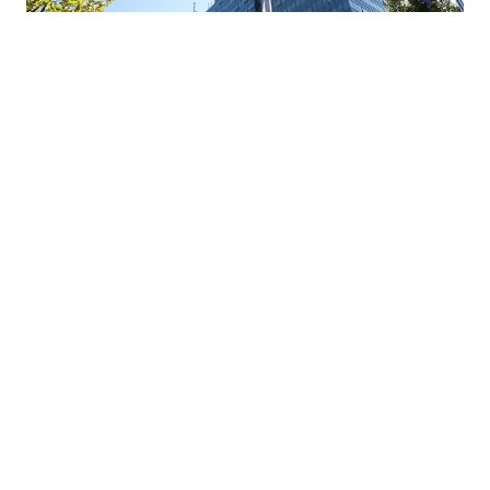
03.07.2026
|
NOVO ZADUŽENJE RS-A
RS planira novo zaduženje od 45 miliona eura za
unapređenje zdravstva
02.07.2026
|
TREBINJE ZASJALO NOVIM SJAJEM