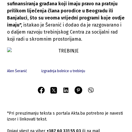
sufinansiranja građana koji imaju pravo na pratnju
prilikom liječenja člana porodice u Beogradu ili
Banjaluci, što su veoma vrijedni programi koje ovdje
imaju",
istakao je Šeranić i dodao da je razgovarano i
o daljem razvoju trebinjskog Centra za socijalni rad
koji radi u skromnim prostorijama.
Alen Šeranić
izgradnja bolnice u trebinju
*Pri preuzimanju teksta s portala Akta.ba potrebno je navesti
izvor i linkovati tekst.
Dojavi vijest na viber
+387 60 331 55 03
ili na mail