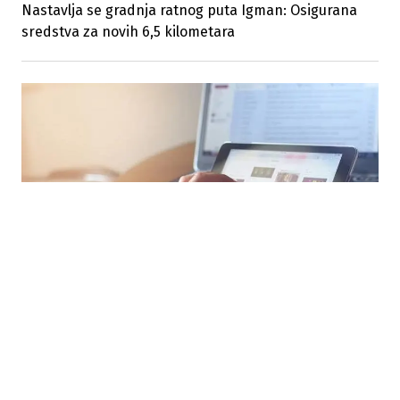
Nastavlja se gradnja ratnog puta Igman: Osigurana
sredstva za novih 6,5 kilometara
29.07.2026
|
OBJAVLJEN POZIV
Općina Ilidža sufinansira digitalizaciju poslovanja: Do
2.500 KM po preduzeću