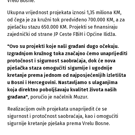
Vrelo Bosne.
Ukupna vrijednost projekata iznosi 1,35 miliona KM,
od čega je za kružni tok predviđeno 700.000 KM, a za
pješačku stazu 650.000 KM. Projekti se finansiraju
zajednički od strane JP Ceste FBiH i Općine Ilidža.
"Ovo su projekti koje naši građani dugo očekuju.
Izgradnjom kružnog toka značajno ćemo unaprijediti
protočnost i sigurnost saobraćaja, dok će nova
pješačka staza omogućiti sigurnije i ugodnije
kretanje prema jednom od najposjećenijih izletišta
u Bosni i Hercegovini. Nastavljamo s ulaganjima
koja direktno poboljšavaju kvalitet života naših
građana"
, poručio je načelnik Muzur.
Realizacijom ovih projekata unaprijedit će se
sigurnost i protočnost saobraćaja, kao i omogućiti
sigurnije kretanje pješaka prema Vrelu Bosne.