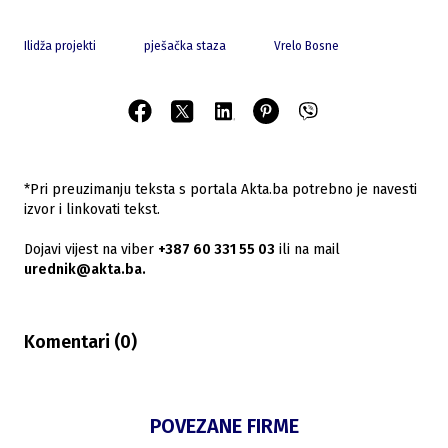
Ilidža projekti
pješačka staza
Vrelo Bosne
*Pri preuzimanju teksta s portala Akta.ba potrebno je navesti
izvor i linkovati tekst.
Dojavi vijest na viber
+387 60 331 55 03
ili na mail
urednik@akta.ba.
Komentari (
0
)
POVEZANE FIRME