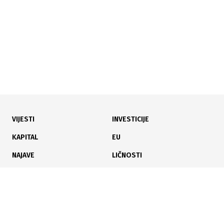
VIJESTI
INVESTICIJE
15.07.2026
|
POTPISAN SPORAZUM
KAPITAL
EU
Počinje realizacija projekata gasifikacije više naselja u
NAJAVE
LIČNOSTI
Kantonu Sarajevo
KARIJERA
PAUZA
ANALIZE