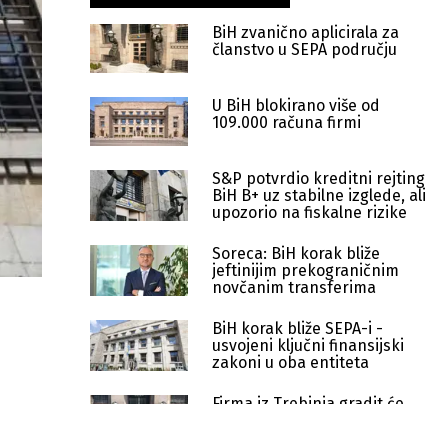
BiH zvanično aplicirala za
članstvo u SEPA području
U BiH blokirano više od
109.000 računa firmi
S&P potvrdio kreditni rejting
BiH B+ uz stabilne izglede, ali
upozorio na fiskalne rizike
Soreca: BiH korak bliže
jeftinijim prekograničnim
novčanim transferima
BiH korak bliže SEPA-i -
usvojeni ključni finansijski
zakoni u oba entiteta
Firma iz Trebinja gradit će
Muzej novca u Sarajevu,
posao vrijedan 344.506 KM