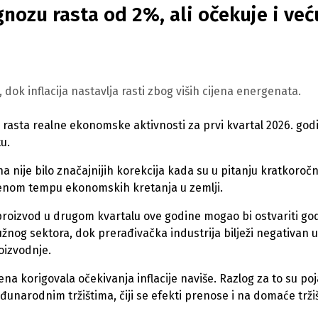
nozu rasta od 2%, ali očekuje i već
ok inflacija nastavlja rasti zbog viših cijena energenata.
rasta realne ekonomske aktivnosti za prvi kvartal 2026. god
u.
nije bilo značajnijih korekcija kada su u pitanju kratkoročn
erenom tempu ekonomskih kretanja u zemlji.
roizvod u drugom kvartalu ove godine mogao bi ostvariti god
užnog sektora, dok prerađivačka industrija bilježi negativan u
oizvodnje.
a korigovala očekivanja inflacije naviše. Razlog za to su po
đunarodnim tržištima, čiji se efekti prenose i na domaće trži