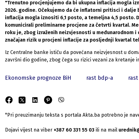
"Trenutno procjenjujemo da bi ukupna inflacija mogla izno
2026. godine. Očekujemo da će inflatorni pritisci i dalje 
inflacija mogla iznositi 6,1 posto, a temeljna 4,5 posto.
komunicirali preliminarne procjene za četvrti kvartal. Me
roku je, zbog izraženih neizvjesnosti u međunarodnom i 
značajan rizik u procjeni inflacije za posljednji kvartal 
Iz Centralne banke ističu da povećana neizvjesnost u d
završni dio godine, zbog čega su rizici vezani za kretanje i
Ekonomske prognoze BiH
rast bdp-a
rast
*Pri preuzimanju teksta s portala Akta.ba potrebno je navest
Dojavi vijest na viber
+387 60 331 55 03
ili na mail
urednik