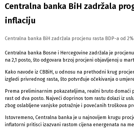
Centralna banka BiH zadržala prog
inflaciju
Centralna banka BiH zadržala procjenu rasta BDP-a od 2%, d
Centralna banka Bosne i Hercegovine zadržala je procjenu 
na 2,1 posto, što odgovara brzoj procjeni objavljenoj u mart
Kako navode iz CBBiH, u odnosu na prethodni krug procjena 
izgledi privrednog rasta, što potvrđuje očekivanja o umj
Prema preliminarnim pokazateljima, realni bruto domaći p
rast od dva posto. Najveći doprinos tom rastu dolazi iz usl
zbog oslabljene vanjske potražnje i povećanih troškova pr
Istovremeno, Centralna banka je u najnovijem krugu procjen
inflatorni pritisci izazvani rastom cijena energenata na me