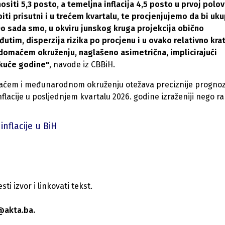
siti 5,3 posto, a temeljna inflacija 4,5 posto u prvoj polov
biti prisutni i u trećem kvartalu, te procjenjujemo da bi uk
 Do sada smo, u okviru junskog kruga projekcija obično
đutim, disperzija rizika po procjenu i u ovako relativno kr
domaćem okruženju, naglašeno asimetrična, implicirajući
tekuće godine"
, navode iz CBBiH.
omaćem i međunarodnom okruženju otežava preciznije progno
nflacije u posljednjem kvartalu 2026. godine izraženiji nego ra
 inflacije u BiH
i izvor i linkovati tekst.
@akta.ba.