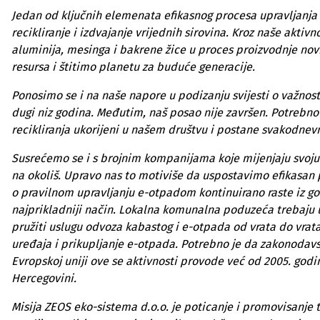
Jedan od ključnih elemenata efikasnog procesa upravljanj
recikliranje i izdvajanje vrijednih sirovina. Kroz naše akti
aluminija, mesinga i bakrene žice u proces proizvodnje nov
resursa i štitimo planetu za buduće generacije.
Ponosimo se i na naše napore u podizanju svijesti o važnost
dugi niz godina. Međutim, naš posao nije završen. Potrebno 
recikliranja ukorijeni u našem društvu i postane svakodnev
Susrećemo se i s brojnim kompanijama koje mijenjaju svoju p
na okoliš. Upravo nas to motiviše da uspostavimo efikasan
o pravilnom upravljanju e-otpadom kontinuirano raste iz god
najprikladniji način. Lokalna komunalna poduzeća trebaju u
pružiti uslugu odvoza kabastog i e-otpada od vrata do vrata
uređaja i prikupljanje e-otpada. Potrebno je da zakonodavs
Evropskoj uniji ove se aktivnosti provode već od 2005. godi
Hercegovini.
Misija ZEOS eko-sistema d.o.o. je poticanje i promovisanje 