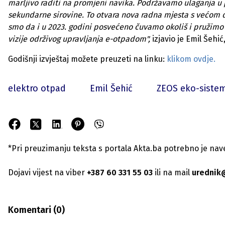
marljivo raditi na promjeni navika. Podržavamo ulaganja u pro
sekundarne sirovine. To otvara nova radna mjesta s većom 
smo da i u 2023. godini posvećeno čuvamo okoliš i pružimo 
vizije održivog upravljanja e-otpadom",
izjavio je Emil Šehić
Godišnji izvještaj možete preuzeti na linku:
klikom ovdje.
elektro otpad
Emil Šehić
ZEOS eko-siste
*Pri preuzimanju teksta s portala Akta.ba potrebno je navest
Dojavi vijest na viber
+387 60 331 55 03
ili na mail
urednik
Komentari (
0
)