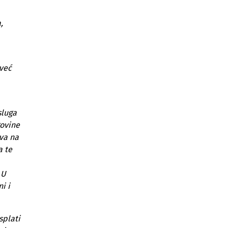
odgovorno poslovanje
,
Promotivna konferencija "Sarajevo -
destinacija za odgovorno i održivo
poslovanje"
Mostar će dobiti kontejnere za
 već
električni, elektronski i tekstilni
otpad te dva reciklomata
Sarajevo dobilo reciklažno dvorište
sluga
sa prvom RE-USE kućicom
govine
Deset godina implementacije
ava na
Pravilnika o upravljanju ambalažom i
a te
ambalažnim otpadom
Poziv za općine: Investicija od
 U
200.000 KM u ulične kontejnere
i i
širom FBiH
splati