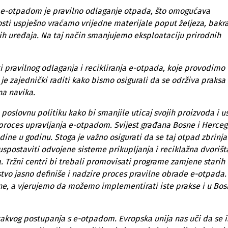
a e-otpadom je pravilno odlaganje otpada, što omogućava
vnosti uspješno vraćamo vrijedne materijale poput željeza, bakra
ih uređaja. Na taj način smanjujemo eksploataciju prirodnih
i pravilnog odlaganja i recikliranja e-otpada, koje provodimo
je zajednički raditi kako bismo osigurali da se održiva praksa
na navika.
oslovnu politiku kako bi smanjile uticaj svojih proizvoda i u
 proces upravljanja e-otpadom. Svijest građana Bosne i Herce
ine u godinu. Stoga je važno osigurati da se taj otpad zbrinj
spostaviti odvojene sisteme prikupljanja i reciklažna dvorišt
. Tržni centri bi trebali promovisati programe zamjene starih
tvo jasno definiše i nadzire proces pravilne obrade e-otpada.
ne, a vjerujemo da možemo implementirati iste prakse i u Bosn
takvog postupanja s e-otpadom. Evropska unija nas uči da se i