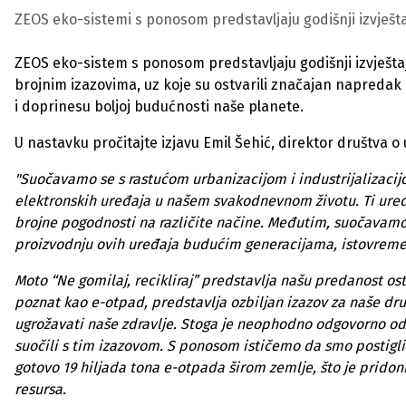
ZEOS eko-sistemi s ponosom predstavljaju godišnji izvješta
ZEOS eko-sistem s ponosom predstavljaju godišnji izvještaj
brojnim izazovima, uz koje su ostvarili značajan napreda
i doprinesu boljoj budućnosti naše planete.
U nastavku pročitajte izjavu Emil Šehić, direktor društva
"Suočavamo se s rastućom urbanizacijom i industrijalizacijo
elektronskih uređaja u našem svakodnevnom životu. Ti uređ
brojne pogodnosti na različite načine. Međutim, suočavamo 
proizvodnju ovih uređaja budućim generacijama, istovremen
Moto “Ne gomilaj, recikliraj” predstavlja našu predanost ostv
poznat kao e-otpad, predstavlja ozbiljan izazov za naše druš
ugrožavati naše zdravlje. Stoga je neophodno odgovorno odl
suočili s tim izazovom. S ponosom ističemo da smo postigli
gotovo 19 hiljada tona e-otpada širom zemlje, što je pridon
resursa.