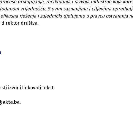
cese prikupljanja, recikliranja i razvoja industrije koja koris
dodanom vrijednošću. S ovim saznanjima i ciljevima opredjelj
efikasna rješenja i zajednički djelujemo u pravcu ostvaranja n
, direktor društva.
m
i izvor i linkovati tekst.
@akta.ba.