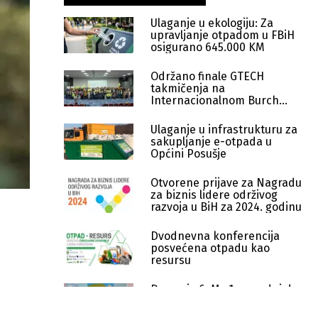
Ulaganje u ekologiju: Za
upravljanje otpadom u FBiH
osigurano 645.000 KM
Održano finale GTECH
takmičenja na
Internacionalnom Burch
univerzitetu
Ulaganje u infrastrukturu za
sakupljanje e-otpada u
Općini Posušje
Otvorene prijave za Nagradu
za biznis lidere održivog
razvoja u BiH za 2024. godinu
Dvodnevna konferencija
posvećena otpadu kao
resursu
Danas je 6. Međunarodni dan
e-otpada