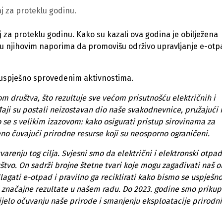
j za proteklu godinu.
 za proteklu godinu. Kako su kazali ova godina je obilježena
k u njihovim naporima da promovišu održivo upravljanje e-ot
 o uspješno sprovedenim aktivnostima.
m društva, što rezultuje sve većom prisutnošću električnih i
aji su postali neizostavan dio naše svakodnevnice, pružajući
se s velikim izazovom: kako osigurati pristup sirovinama za
o čuvajući prirodne resurse koji su neosporno ograničeni.
arenju tog cilja. Svjesni smo da električni i elektronski otpad
tvo. On sadrži brojne štetne tvari koje mogu zagađivati naš ok
agati e-otpad i pravilno ga reciklirati kako bismo se uspješn
 značajne rezultate u našem radu. Do 2023. godine smo prikupi
ijelo očuvanju naše prirode i smanjenju eksploatacije prirodn