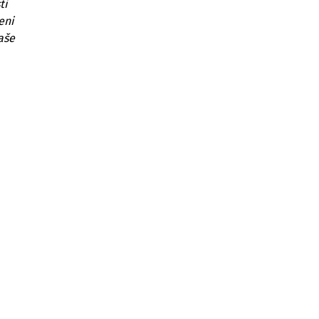
ti
eni
aše