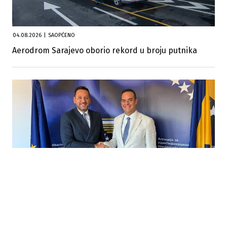
04.08.2026
|
SAOPĆENO
Aerodrom Sarajevo oborio rekord u broju putnika
30.07.2026
|
MODERNIZACIJA GRANIČNE KONTROLE
IDDEEA i Aerodrom Sarajevo pokreću saradnju na
uvođenju ABC gates sistema