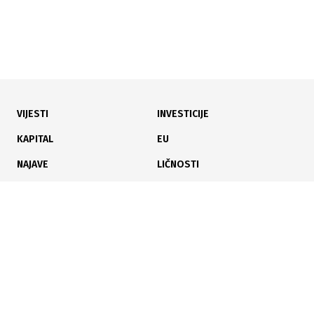
VIJESTI
INVESTICIJE
25.06.2026
|
TRŽIŠTE SVJETSKIH BERZI
KAPITAL
EU
Snažan skok Microna pokrenuo talas rasta na
NAJAVE
LIČNOSTI
svjetskim berzama
KARIJERA
PAUZA
ANALIZE