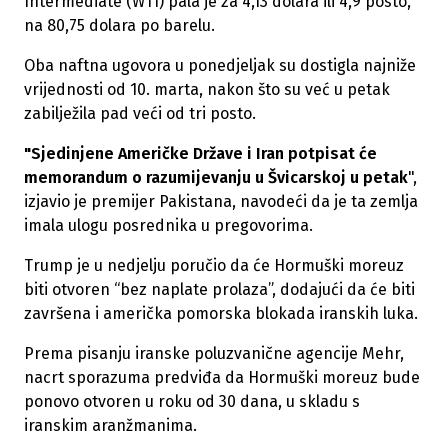
Intermediate (WTI) pala je za 4,13 dolara ili 4,9 posto,
na 80,75 dolara po barelu.
Oba naftna ugovora u ponedjeljak su dostigla najniže
vrijednosti od 10. marta, nakon što su već u petak
zabilježila pad veći od tri posto.
"Sjedinjene Američke Države i Iran potpisat će
memorandum o razumijevanju u Švicarskoj u petak
",
izjavio je premijer Pakistana, navodeći da je ta zemlja
imala ulogu posrednika u pregovorima.
Trump je u nedjelju poručio da će Hormuški moreuz
biti otvoren “bez naplate prolaza”, dodajući da će biti
završena i američka pomorska blokada iranskih luka.
Prema pisanju iranske poluzvanične agencije Mehr,
nacrt sporazuma predviđa da Hormuški moreuz bude
ponovo otvoren u roku od 30 dana, u skladu s
iranskim aranžmanima.