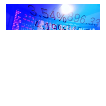
11.07.2026
|
SVJETSKA TRŽIŠTA
Evropske berze u blagom plusu: Micron pokrenuo rast
tehnološkog sektora