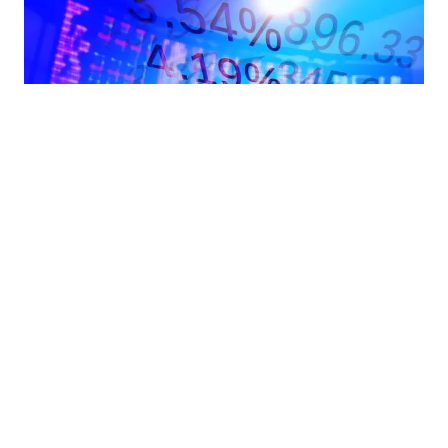
11.07.2026
|
SVJETSKA TRŽIŠTA
Evropske berze u blagom plusu: Micron pokrenuo rast
tehnološkog sektora