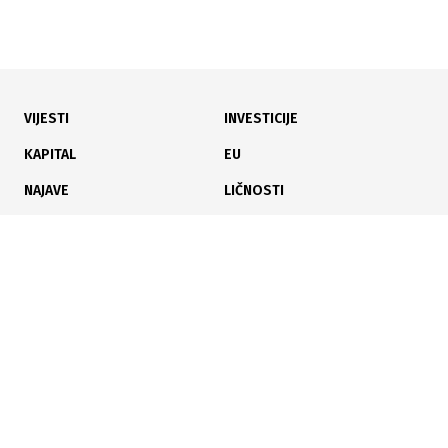
VIJESTI
INVESTICIJE
25.06.2026
|
TRŽIŠTE SVJETSKIH BERZI
KAPITAL
EU
Snažan skok Microna pokrenuo talas rasta na
NAJAVE
LIČNOSTI
svjetskim berzama
KARIJERA
PAUZA
ANALIZE