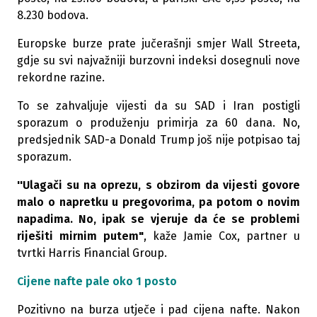
8.230 bodova.
Europske burze prate jučerašnji smjer Wall Streeta,
gdje su svi najvažniji burzovni indeksi dosegnuli nove
rekordne razine.
To se zahvaljuje vijesti da su SAD i Iran postigli
sporazum o produženju primirja za 60 dana. No,
predsjednik SAD-a Donald Trump još nije potpisao taj
sporazum.
''Ulagači su na oprezu, s obzirom da vijesti govore
malo o napretku u pregovorima, pa potom o novim
napadima. No, ipak se vjeruje da će se problemi
riješiti mirnim putem"
, kaže Jamie Cox, partner u
tvrtki Harris Financial Group.
Cijene nafte pale oko 1 posto
Pozitivno na burza utječe i pad cijena nafte. Nakon