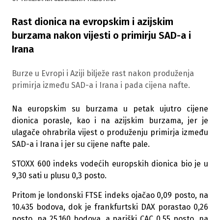
Rast dionica na evropskim i azijskim
burzama nakon vijesti o primirju SAD-a i
Irana
Burze u Evropi i Aziji bilježe rast nakon produženja
primirja između SAD-a i Irana i pada cijena nafte.
Na europskim su burzama u petak ujutro cijene
dionica porasle, kao i na azijskim burzama, jer je
ulagače ohrabrila vijest o produženju primirja između
SAD-a i Irana i jer su cijene nafte pale.
STOXX 600 indeks vodećih europskih dionica bio je u
9,30 sati u plusu 0,3 posto.
Pritom je londonski FTSE indeks ojačao 0,09 posto, na
10.435 bodova, dok je frankfurtski DAX porastao 0,26
posto, na 25.160 bodova, a pariški CAC 0,55 posto, na