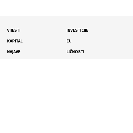
VIJESTI
INVESTICIJE
15.06.2026
|
TRŽIŠTE KAPITALA U EVROPI
KAPITAL
EU
Evropske burze dosegnule historijske rekorde nakon
NAJAVE
LIČNOSTI
sporazuma SAD-a i Irana
KARIJERA
PAUZA
ANALIZE