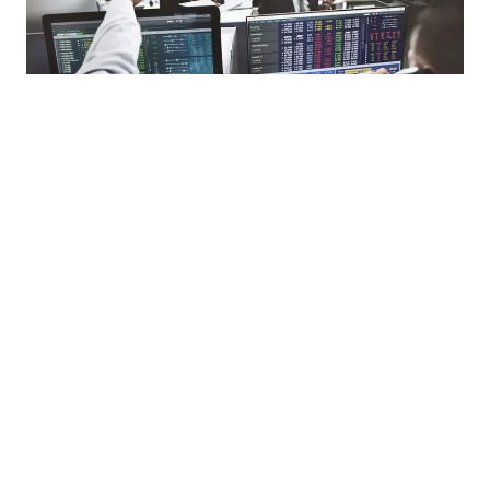
02.07.2026
|
TRŽIŠTE KAPITALA
Evropske berze oprezne: Tehnološki sektor ponovo u
padu