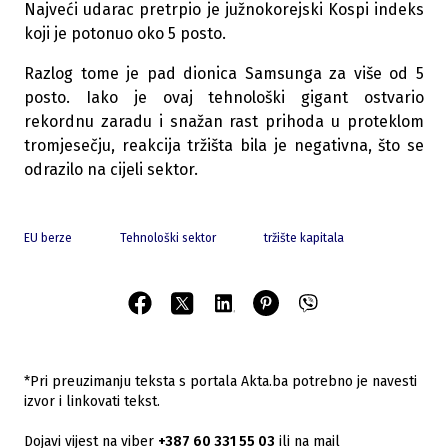
Najveći udarac pretrpio je južnokorejski Kospi indeks
koji je potonuo oko 5 posto.
Razlog tome je pad dionica Samsunga za više od 5
posto. Iako je ovaj tehnološki gigant ostvario
rekordnu zaradu i snažan rast prihoda u proteklom
tromjesečju, reakcija tržišta bila je negativna, što se
odrazilo na cijeli sektor.
EU berze
Tehnološki sektor
tržište kapitala
*Pri preuzimanju teksta s portala Akta.ba potrebno je navesti
izvor i linkovati tekst.
Dojavi vijest na viber
+387 60 331 55 03
ili na mail