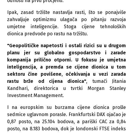
odnosu na prvu procjenu.
Ipak, zasad tržište nastavlja rasti, što se ponajviše
zahvaljuje optimizmu ulagača po pitanju razvoja
umjetne inteligencije. Stoga cijene tehnoloških
dionica predvode po rastu na tržištu.
"Geopolitičke napetosti i ostali rizici su u drugom
planu jer su globalno gospodarstvo i zarade
kompanija prilično otporni. U fokusu je umjetna
inteligencija, a premda se cijene dionica u tom
sektoru čine povišene, očekivanja u vezi zarada
rastu brže od cijena dionica"
, tumači Jitania
Kandhari, direktorica u tvrtki Morgan Stanley
Investment Management.
I na europskim su burzama cijene dionica prošle
sedmice uglavnom porasle. Frankfurtski DAX ojačao je
0,87 posto, na 25.104 bodova, a pariški CAC za 0,84
posto, na 8.183 bodova, dok je londonski FTSE indeks