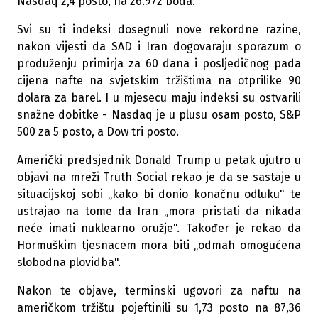
Nasdaq 2,4 posto, na 26.972 boda.
Svi su ti indeksi dosegnuli nove rekordne razine,
nakon vijesti da SAD i Iran dogovaraju sporazum o
produženju primirja za 60 dana i posljedičnog pada
cijena nafte na svjetskim tržištima na otprilike 90
dolara za barel. I u mjesecu maju indeksi su ostvarili
snažne dobitke - Nasdaq je u plusu osam posto, S&P
500 za 5 posto, a Dow tri posto.
Američki predsjednik Donald Trump u petak ujutro u
objavi na mreži Truth Social rekao je da se sastaje u
situacijskoj sobi „kako bi donio konačnu odluku" te
ustrajao na tome da Iran „mora pristati da nikada
neće imati nuklearno oružje". Također je rekao da
Hormuškim tjesnacem mora biti „odmah omogućena
slobodna plovidba".
Nakon te objave, terminski ugovori za naftu na
američkom tržištu pojeftinili su 1,73 posto na 87,36