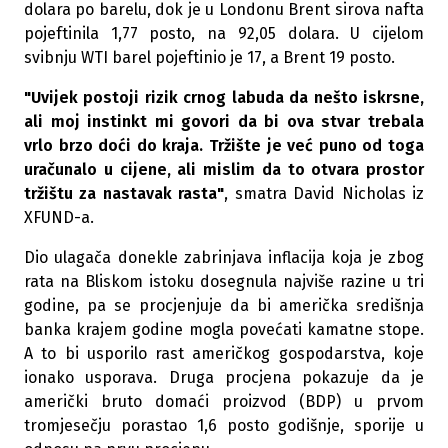
dolara po barelu, dok je u Londonu Brent sirova nafta
pojeftinila 1,77 posto, na 92,05 dolara. U cijelom
svibnju WTI barel pojeftinio je 17, a Brent 19 posto.
"Uvijek postoji rizik crnog labuda da nešto iskrsne,
ali moj instinkt mi govori da bi ova stvar trebala
vrlo brzo doći do kraja. Tržište je već puno od toga
uračunalo u cijene, ali mislim da to otvara prostor
tržištu za nastavak rasta"
, smatra David Nicholas iz
XFUND-a.
Dio ulagača donekle zabrinjava inflacija koja je zbog
rata na Bliskom istoku dosegnula najviše razine u tri
godine, pa se procjenjuje da bi američka središnja
banka krajem godine mogla povećati kamatne stope.
A to bi usporilo rast američkog gospodarstva, koje
ionako usporava. Druga procjena pokazuje da je
američki bruto domaći proizvod (BDP) u prvom
tromjesečju porastao 1,6 posto godišnje, sporije u