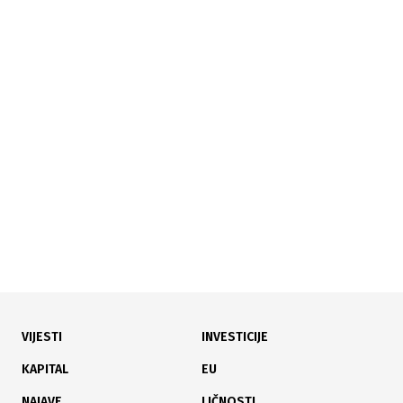
02.07.2026
|
TRŽIŠTE KAPITALA
Evropske berze oprezne: Tehnološki sektor ponovo u
padu
VIJESTI
INVESTICIJE
01.07.2026
|
SVJETSKA TRŽIŠTA
KAPITAL
EU
Wall Street u plusu: Tehnološki sektor pokrenuo rast
NAJAVE
LIČNOSTI