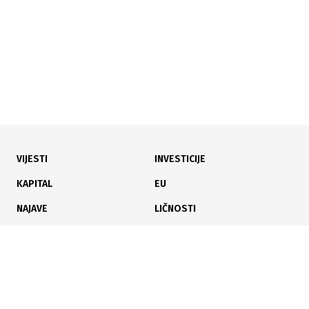
VIJESTI
INVESTICIJE
18.06.2026
|
REAKCIJA NA PORUKE FED-A
KAPITAL
EU
Evropske berze u padu: Prate oštar zaokret Wall
NAJAVE
LIČNOSTI
Streeta
KARIJERA
PAUZA
ANALIZE