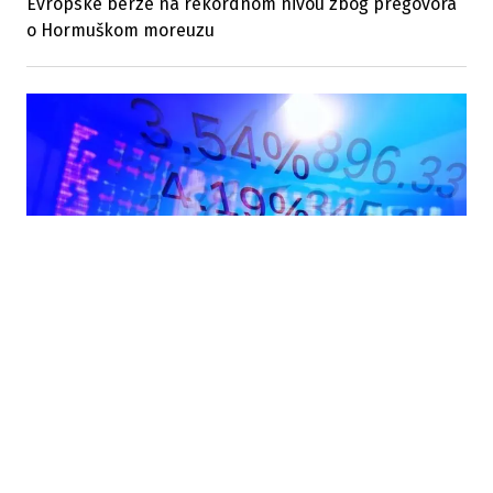
Evropske berze na rekordnom nivou zbog pregovora
o Hormuškom moreuzu
11.07.2026
|
SVJETSKA TRŽIŠTA
Evropske berze u blagom plusu: Micron pokrenuo rast
tehnološkog sektora