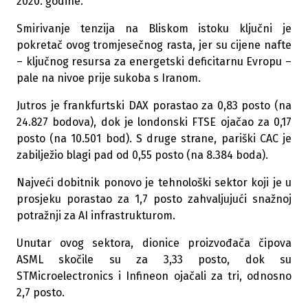
2020. godine.
Smirivanje tenzija na Bliskom istoku ključni je
pokretač ovog tromjesečnog rasta, jer su cijene nafte
– ključnog resursa za energetski deficitarnu Evropu –
pale na nivoe prije sukoba s Iranom.
Jutros je frankfurtski DAX porastao za 0,83 posto (na
24.827 bodova), dok je londonski FTSE ojačao za 0,17
posto (na 10.501 bod). S druge strane, pariški CAC je
zabilježio blagi pad od 0,55 posto (na 8.384 boda).
Najveći dobitnik ponovo je tehnološki sektor koji je u
prosjeku porastao za 1,7 posto zahvaljujući snažnoj
potražnji za AI infrastrukturom.
Unutar ovog sektora, dionice proizvođača čipova
ASML skočile su za 3,33 posto, dok su
STMicroelectronics i Infineon ojačali za tri, odnosno
2,7 posto.