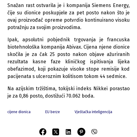
Snažan rast ostvarila je i kompanija Siemens Energy,
čije su dionice poskupjele za pet posto nakon što je
ovaj proizvođač opreme potvrdio kontinuirano visoku
potražnju za svojim proizvodima.
Ipak, apsolutni pobjednik trgovanja je francuska
biotehnološka kompanija Abivax. Cijena njene dionice
skočila je za čak 25 posto nakon objave ažuriranih
rezultata kasne faze kliničkog ispitivanja lijeka
obefazimod, koji pokazuje visoke stope remisije kod
pacijenata s ulceroznim kolitisom tokom 44 sedmice.
Na azijskim tržištima, tokijski indeks Nikkei porastao
je za 0,86 posto, dostižući 70.062 boda.
cijene dionica
EU berze
Vještačka inteligencija