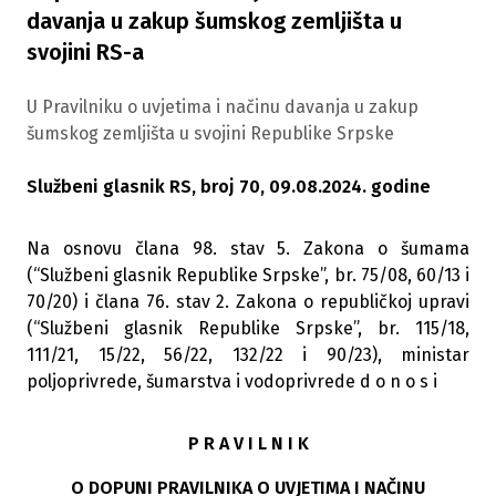
davanja u zakup šumskog zemljišta u
svojini RS-a
U Pravilniku o uvjetima i načinu davanja u zakup
šumskog zemljišta u svojini Republike Srpske
Službeni glasnik RS, broj 70, 09.08.2024. godine
Na osnovu člana 98. stav 5. Zakona o šumama
(“Službeni glasnik Republike Srpske”, br. 75/08, 60/13 i
70/20) i člana 76. stav 2. Zakona o republičkoj upravi
(“Službeni glasnik Republike Srpske”, br. 115/18,
111/21, 15/22, 56/22, 132/22 i 90/23), ministar
poljoprivrede, šumarstva i vodoprivrede d o n o s i
P R A V I L N I K
O DOPUNI PRAVILNIKA O UVJETIMA I NAČINU