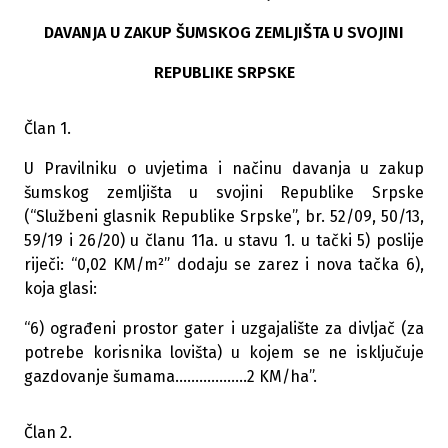
DAVANJA U ZAKUP ŠUMSKOG ZEMLJIŠTA U SVOJINI
REPUBLIKE SRPSKE
Član 1.
U Pravilniku o uvjetima i načinu davanja u zakup
šumskog zemljišta u svojini Republike Srpske
(“Službeni glasnik
Republike Srpske”, br. 52/09, 50/13,
59/19 i 26/20) u članu 11a. u stavu 1. u tački 5) poslije
riječi: “0,02 KM/m²” dodaju se zarez i nova tačka 6),
koja glasi:
“6) ograđeni prostor gater i uzgajalište za divljač (za
potrebe korisnika lovišta) u kojem se ne isključuje
gazdovanje šumama..................2 KM/ha”.
Član 2.