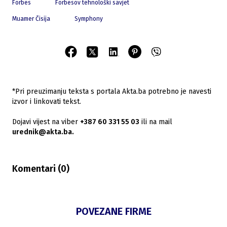
Forbes
Forbesov tehnološki savjet
Muamer Čisija
Symphony
*Pri preuzimanju teksta s portala Akta.ba potrebno je navesti
izvor i linkovati tekst.
Dojavi vijest na viber
+387 60 331 55 03
ili na mail
urednik@akta.ba.
Komentari (
0
)
POVEZANE FIRME