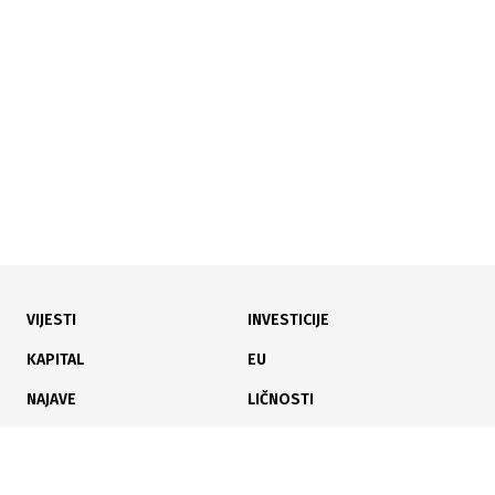
AI najviše ugrozila mlade radnike u SAD-u: Pad
zaposlenosti od 13%
VIJESTI
INVESTICIJE
19.06.2025
|
TOP 10
KAPITAL
EU
Promjene na vrhu i neočekivani padovi: Novi poredak
NAJAVE
LIČNOSTI
najprofitabilnijih IT firmi u BiH
KARIJERA
PAUZA
ANALIZE