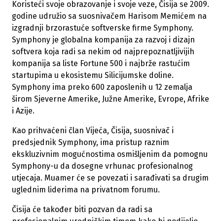
Koristeći svoje obrazovanje i svoje veze, Čisija se 2009.
godine udružio sa suosnivačem Harisom Memićem na
izgradnji brzorastuće softverske firme Symphony.
Symphony je globalna kompanija za razvoj i dizajn
softvera koja radi sa nekim od najprepoznatljivijih
kompanija sa liste Fortune 500 i najbrže rastućim
startupima u ekosistemu Silicijumske doline.
Symphony ima preko 600 zaposlenih u 12 zemalja
širom Sjeverne Amerike, Južne Amerike, Evrope, Afrike
i Azije.
Kao prihvaćeni član Vijeća, Čisija, suosnivač i
predsjednik Symphony, ima pristup raznim
ekskluzivnim mogućnostima osmišljenim da pomognu
Symphony-u da dosegne vrhunac profesionalnog
utjecaja. Muamer će se povezati i sarađivati ​​sa drugim
uglednim liderima na privatnom forumu.
Čisija će također biti pozvan da radi sa