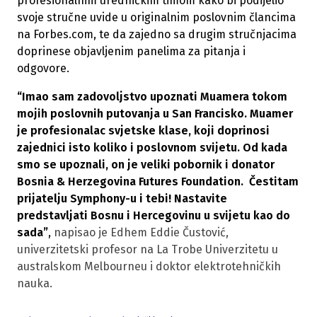
profesionalnim uredničkim timom kako bi podijelio
svoje stručne uvide u originalnim poslovnim člancima
na Forbes.com, te da zajedno sa drugim stručnjacima
doprinese objavljenim panelima za pitanja i
odgovore.
“Imao sam zadovoljstvo upoznati Muamera tokom
mojih poslovnih putovanja u San Francisko. Muamer
je profesionalac svjetske klase, koji doprinosi
zajednici isto koliko i poslovnom svijetu. Od kada
smo se upoznali, on je veliki pobornik i donator
Bosnia & Herzegovina Futures Foundation. Čestitam
prijatelju Symphony-u i tebi! Nastavite
predstavljati Bosnu i Hercegovinu u svijetu kao do
sada”
,
napisao je Edhem Eddie Čustović,
univerzitetski profesor na La Trobe Univerzitetu u
australskom Melbourneu i doktor elektrotehničkih
nauka.