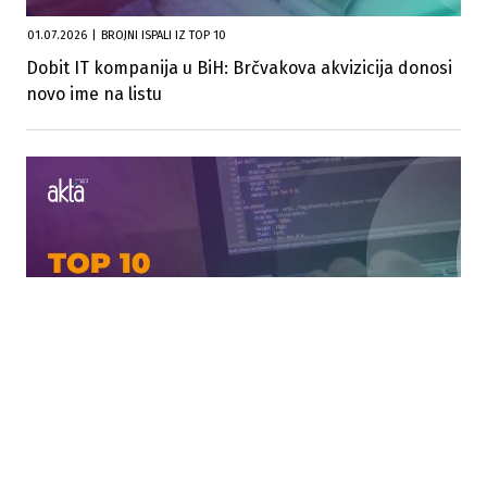
01.07.2026
|
BROJNI ISPALI IZ TOP 10
Dobit IT kompanija u BiH: Brčvakova akvizicija donosi
novo ime na listu
01.07.2026
|
TOP 10
Ko je vodio bh. IT industriju u 2025? Razlika na vrhu se
smanjuje