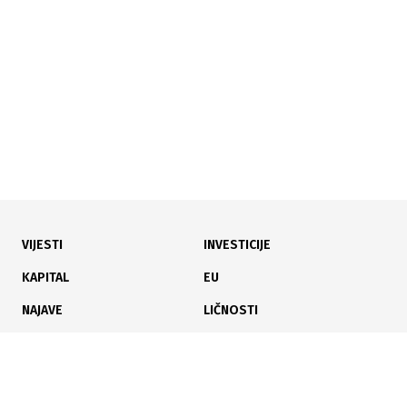
Panel "Lideri u digitalnoj odbrani": Cyber sigurnost je
investicija, a ne trošak
VIJESTI
INVESTICIJE
15.04.2025
|
DVODNEVNI IT DOGAĐAJ
KAPITAL
EU
Održana 12. MS Community BiH konferencija
NAJAVE
LIČNOSTI
KARIJERA
PAUZA
ANALIZE