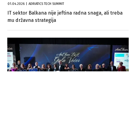
01.04.2026
|
ADRIATICS TECH SUMMIT
IT sektor Balkana nije jeftina radna snaga, ali treba
mu državna strategija
05.12.2025
|
PRIKUPLJENO VIŠE OD 140.000 KM
AmCham BiH društveno odgovorna aktivnost "Dobro
se dobrim vraća" uspješno realizovana