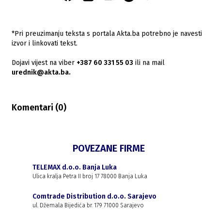
*Pri preuzimanju teksta s portala Akta.ba potrebno je navesti
izvor i linkovati tekst.
Dojavi vijest na viber
+387 60 331 55 03
ili na mail
urednik@akta.ba.
Komentari (
0
)
POVEZANE FIRME
TELEMAX d.o.o. Banja Luka
Ulica kralja Petra II broj 17 78000 Banja Luka
Comtrade Distribution d.o.o. Sarajevo
ul. Džemala Bijedića br. 179 71000 Sarajevo