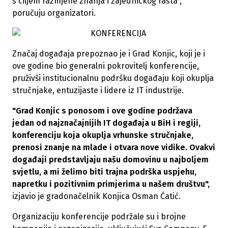
s ciljem razmjene znanja i zajedničkog rasta“,
poručuju organizatori.
Značaj događaja prepoznao je i Grad Konjic, koji je i
ove godine bio generalni pokrovitelj konferencije,
pruživši institucionalnu podršku događaju koji okuplja
stručnjake, entuzijaste i lidere iz IT industrije.
"Grad Konjic s ponosom i ove godine podržava
jedan od najznačajnijih IT događaja u BiH i regiji,
konferenciju koja okuplja vrhunske stručnjake,
prenosi znanje na mlade i otvara nove vidike. Ovakvi
događaji predstavljaju našu domovinu u najboljem
svjetlu, a mi želimo biti trajna podrška uspjehu,
napretku i pozitivnim primjerima u našem društvu",
izjavio je gradonačelnik Konjica Osman Ćatić.
Organizaciju konferencije podržale su i brojne