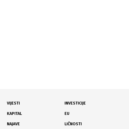
30.06.2026
|
ODRŽAN SASTANAK
FIPA i AmCham BiH jačaju saradnju na privlačenju
američkih investicija
VIJESTI
INVESTICIJE
29.06.2026
|
OČUVANJE DRVOREZBARSKE TRADICIJE
KAPITAL
EU
Muzej drvorezbarstva u Konjicu otvoren u novom,
NAJAVE
LIČNOSTI
proširenom izdanju