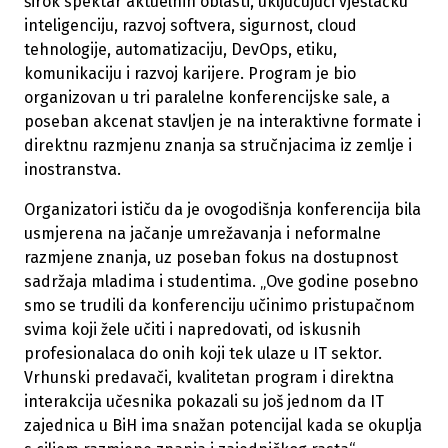
širok spektar aktuelnih oblasti, uključujući vještačku
inteligenciju, razvoj softvera, sigurnost, cloud
tehnologije, automatizaciju, DevOps, etiku,
komunikaciju i razvoj karijere. Program je bio
organizovan u tri paralelne konferencijske sale, a
poseban akcenat stavljen je na interaktivne formate i
direktnu razmjenu znanja sa stručnjacima iz zemlje i
inostranstva.
Organizatori ističu da je ovogodišnja konferencija bila
usmjerena na jačanje umrežavanja i neformalne
razmjene znanja, uz poseban fokus na dostupnost
sadržaja mladima i studentima. „Ove godine posebno
smo se trudili da konferenciju učinimo pristupačnom
svima koji žele učiti i napredovati, od iskusnih
profesionalaca do onih koji tek ulaze u IT sektor.
Vrhunski predavači, kvalitetan program i direktna
interakcija učesnika pokazali su još jednom da IT
zajednica u BiH ima snažan potencijal kada se okuplja