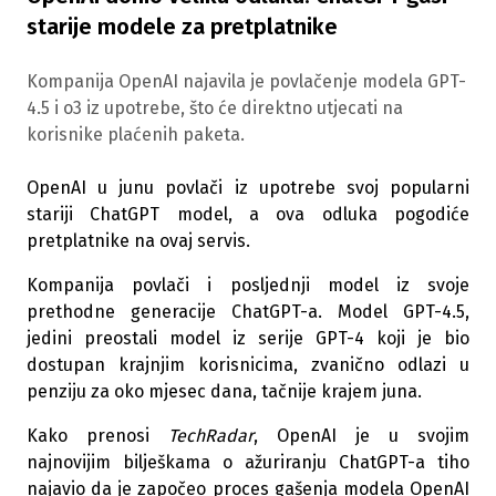
starije modele za pretplatnike
Kompanija OpenAI najavila je povlačenje modela GPT-
4.5 i o3 iz upotrebe, što će direktno utjecati na
korisnike plaćenih paketa.
OpenAI u junu povlači iz upotrebe svoj popularni
stariji ChatGPT model, a ova odluka pogodiće
pretplatnike na ovaj servis.
Kompanija povlači i posljednji model iz svoje
prethodne generacije ChatGPT-a. Model GPT-4.5,
jedini preostali model iz serije GPT-4 koji je bio
dostupan krajnjim korisnicima, zvanično odlazi u
penziju za oko mjesec dana, tačnije krajem juna.
Kako prenosi
TechRadar
, OpenAI je u svojim
najnovijim bilješkama o ažuriranju ChatGPT-a tiho
najavio da je započeo proces gašenja modela OpenAI