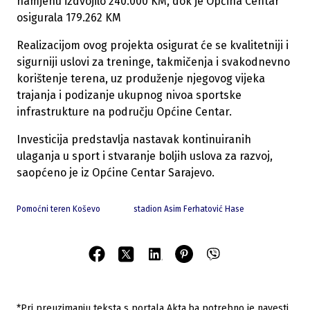
namjenu izdvojilo 240.000 KM, dok je Općina Centar
osigurala 179.262 KM
Realizacijom ovog projekta osigurat će se kvalitetniji i
sigurniji uslovi za treninge, takmičenja i svakodnevno
korištenje terena, uz produženje njegovog vijeka
trajanja i podizanje ukupnog nivoa sportske
infrastrukture na području Općine Centar.
Investicija predstavlja nastavak kontinuiranih
ulaganja u sport i stvaranje boljih uslova za razvoj,
saopćeno je iz Općine Centar Sarajevo.
Pomoćni teren Koševo
stadion Asim Ferhatović Hase
*Pri preuzimanju teksta s portala Akta.ba potrebno je navesti