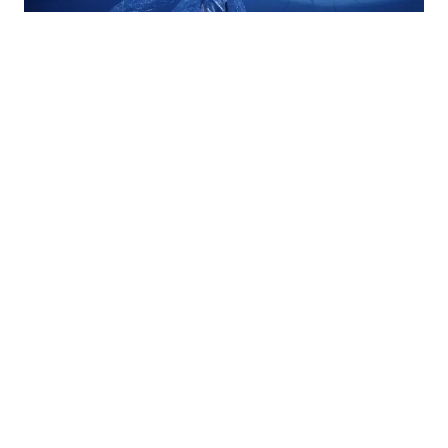
05.08.2026
|
MEĐUNARODNI POZORIŠNI FESTIVAL
Sarajevo Fest u septembru dovodi vrhunske europske
predstave u glavni grad BiH
03.08.2026
|
ORGANIZACIJE CIVILNOG DRUŠTVA