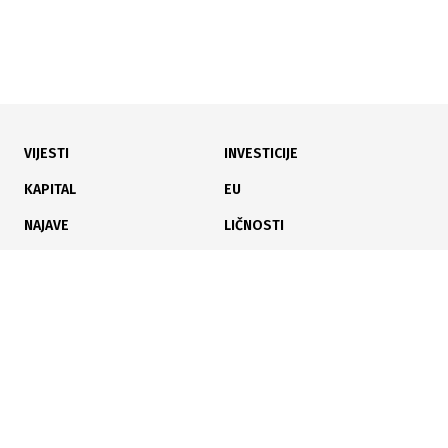
08.11.2021
Prvi u BiH - online usluga prijevod uz ovjeru sudskog
tumača i to u roku od 24h!
VIJESTI
INVESTICIJE
KAPITAL
EU
NAJAVE
LIČNOSTI
KARIJERA
PAUZA
ANALIZE
16.06.2021
Sudski tumač dostupan i građanima Bijeljine