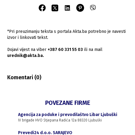
*Pri preuzimanju teksta s portala Akta.ba potrebno je navesti
izvor i linkovati tekst.
Dojavi vijest na viber
+387 60 331 55 03
ili na mail
urednik@akta.ba.
Komentari (
0
)
POVEZANE FIRME
Agencija za poduke i prevodilaštvo Libar Ljubuški
IV brigade HVO Stjepana Radića 12a 88320 Ljubuški
Prevedi24 d.o.o. SARAJEVO