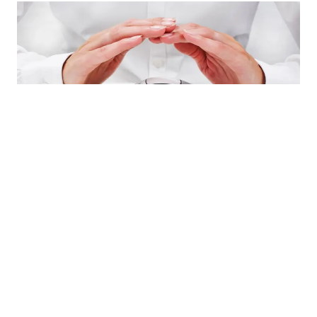
07.09.2022
Prijevod dokumentacije kod prve registracije vozila