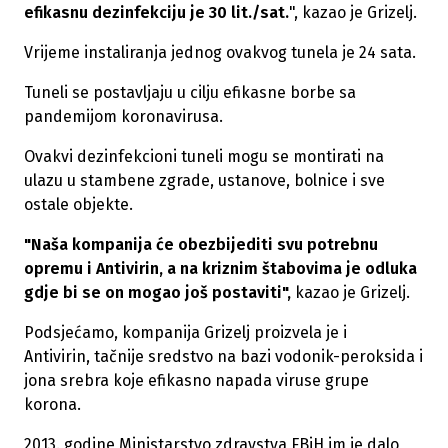
efikasnu dezinfekciju je 30 lit./sat.
", kazao je Grizelj.
Vrijeme instaliranja jednog ovakvog tunela je 24 sata.
Tuneli se postavljaju u cilju efikasne borbe sa
pandemijom koronavirusa.
Ovakvi dezinfekcioni tuneli mogu se montirati na
ulazu u stambene zgrade, ustanove, bolnice i sve
ostale objekte.
"Naša kompanija će obezbijediti svu potrebnu
opremu i Antivirin, a na kriznim štabovima je odluka
gdje bi se on mogao još postaviti",
kazao je Grizelj.
Podsjećamo, kompanija Grizelj proizvela je i
Antivirin, tačnije sredstvo na bazi vodonik-peroksida i
jona srebra koje efikasno napada viruse grupe
korona.
2013. godine Ministarstvo zdravstva FBiH im je dalo