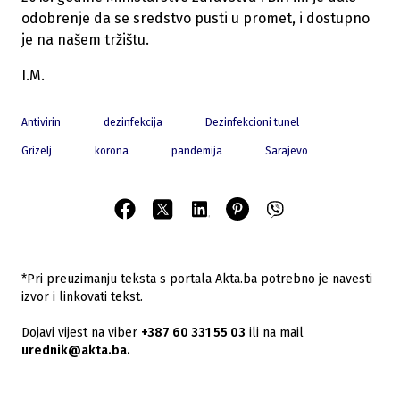
odobrenje da se sredstvo pusti u promet, i dostupno
je na našem tržištu.
I.M.
Antivirin
dezinfekcija
Dezinfekcioni tunel
Grizelj
korona
pandemija
Sarajevo
*Pri preuzimanju teksta s portala Akta.ba potrebno je navesti
izvor i linkovati tekst.
Dojavi vijest na viber
+387 60 331 55 03
ili na mail
urednik@akta.ba.