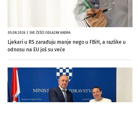
05.08.2026
|
SVE ČEŠĆI ODLAZAK KADRA
Ljekari u RS zarađuju manje nego u FBiH, a razlike u
odnosu na EU još su veće
24.07.2026
|
SPORAZUM