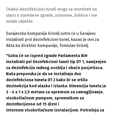
Ovakvi dezinfekcioni tuneli mogu se montirati na
ulazu u stambene zgrade, ustanove, bolnice i sve
ostale objekte.
Sarajevska kompanija Grizelj sutra će u Sarajevu
instalirati prvi dezinfekcioni tunel, kazao je ovo za
Akta.ba direktor kompanije, Tomislav Grizelj.
"Sutra će se ispred zgrade Parlamenta BiH
instalirati pvi Deznfekcioni tunel tip DT 1, namjenjen
za dezinfekciju radnog osoblja i obuće posjetioca.
Naša preporuka je da se instaliraju dva
dezinfekciona tunela DT 2 kako bi se vršila
dezinekcija kod ulaska i izlaska. Dimenzija tunela je
3 - 4 x 1 x 2,5 metara sa opremom za zamagljivanje,
visokotlačnom pumpom, spremnikom za
dezinfincijense od 15 dizni i
internom visokotlačnom instalacijom. Potrošnja za