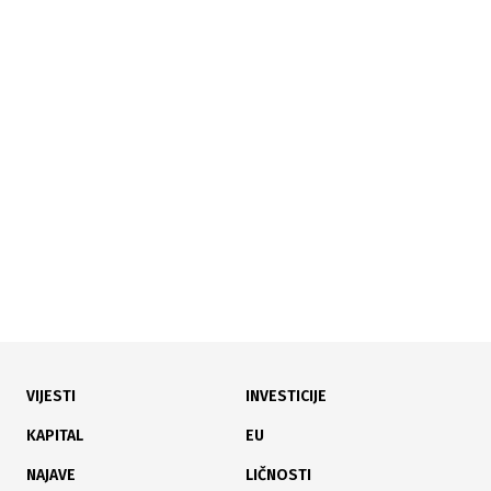
26.06.2026
|
UGROŽENI EMBRIONI NAKON ZATVARANJA KLINIKE
Pacijenti bivše klinike za vantjelesnu oplodnju traže
spas za oko 500 embriona
VIJESTI
INVESTICIJE
22.06.2026
|
JASMIN OMERAGIĆ
KAPITAL
EU
Može li novi Pravilnik "ozdraviti" bolovanje?
NAJAVE
LIČNOSTI