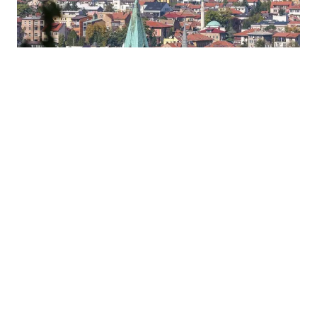
07.12.2025
|
STATUS GLAVNOG GRADA SARAJEVA
Sarajevo bez posebnog zakona: Kako europski
gradovi upravljaju svojim glavnim gradom