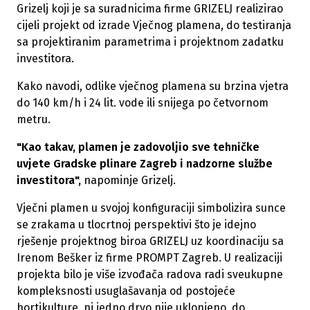
Grizelj koji je sa suradnicima firme GRIZELJ realizirao
cijeli projekt od izrade Vječnog plamena, do testiranja
sa projektiranim parametrima i projektnom zadatku
investitora.
Kako navodi, odlike vječnog plamena su brzina vjetra
do 140 km/h i 24 lit. vode ili snijega po četvornom
metru.
"Kao takav, plamen je zadovoljio sve tehničke
uvjete Gradske plinare Zagreb i nadzorne službe
investitora",
napominje Grizelj.
Vječni plamen u svojoj konfiguraciji simbolizira sunce
se zrakama u tlocrtnoj perspektivi što je idejno
rješenje projektnog biroa GRIZELJ uz koordinaciju sa
Irenom Bešker iz firme PROMPT Zagreb. U realizaciji
projekta bilo je više izvođača radova radi sveukupne
kompleksnosti usuglašavanja od postojeće
hortikulture, ni jedno drvo nije uklonjeno, do