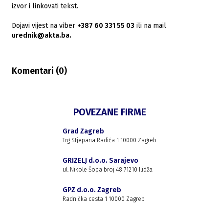
izvor i linkovati tekst.
Dojavi vijest na viber
+387 60 331 55 03
ili na mail
urednik@akta.ba.
Komentari (
0
)
POVEZANE FIRME
Grad Zagreb
Trg Stjepana Radića 1 10000 Zagreb
GRIZELJ d.o.o. Sarajevo
ul. Nikole Šopa broj 48 71210 Ilidža
GPZ d.o.o. Zagreb
Radnička cesta 1 10000 Zagreb