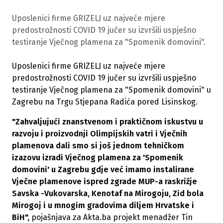
Uposlenici firme GRIZELJ uz najveće mjere
predostrožnosti COVID 19 jučer su izvršili uspješno
testiranje Vječnog plamena za "Spomenik domovini".
Uposlenici firme GRIZELJ uz najveće mjere
predostrožnosti COVID 19 jučer su izvršili uspješno
testiranje Vječnog plamena za "Spomenik domovini" u
Zagrebu na Trgu Stjepana Radića pored Lisinskog.
"Zahvaljujući znanstvenom i praktičnom iskustvu u
razvoju i proizvodnji Olimpijskih vatri i Vječnih
plamenova dali smo si još jednom tehničkom
izazovu izradi Vječnog plamena za 'Spomenik
domovini' u Zagrebu gdje već imamo instalirane
Vječne plamenove ispred zgrade MUP-a raskrižje
Savska -Vukovarska, Kenotaf na Mirogoju, Zid bola
Mirogoj i u mnogim gradovima diljem Hrvatske i
BiH",
pojašnjava za Akta.ba projekt menadžer Tin