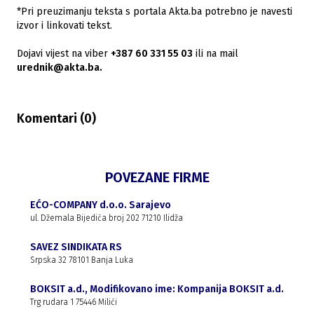
*Pri preuzimanju teksta s portala Akta.ba potrebno je navesti
izvor i linkovati tekst.
Dojavi vijest na viber
+387 60 331 55 03
ili na mail
urednik@akta.ba.
Komentari (
0
)
POVEZANE FIRME
EĆO-COMPANY d.o.o. Sarajevo
ul. Džemala Bijedića broj 202 71210 Ilidža
SAVEZ SINDIKATA RS
Srpska 32 78101 Banja Luka
BOKSIT a.d., Modifikovano ime: Kompanija BOKSIT a.d.
Trg rudara 1 75446 Milići