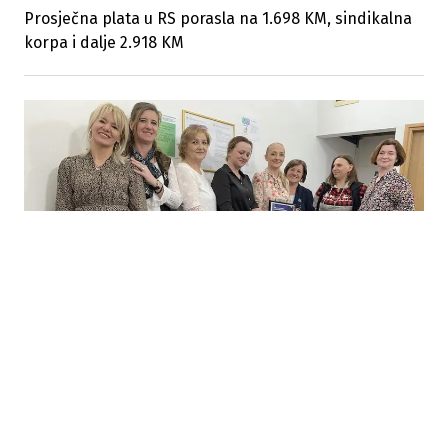
Prosječna plata u RS porasla na 1.698 KM, sindikalna
korpa i dalje 2.918 KM
24.07.2026
|
MALE KOMPANIJE, VELIKA ODGOVORNOST
Male kompanije pokazuju da poštivanje ljudskih prava
počinje svakodnevnim odlukama