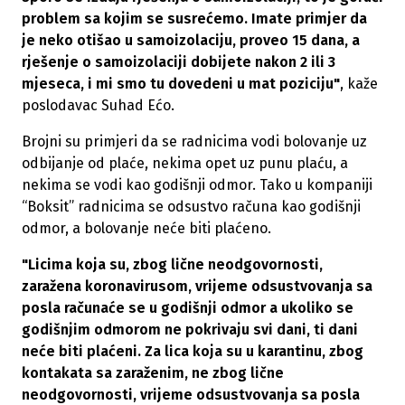
problem sa kojim se susrećemo. Imate primjer da
je neko otišao u samoizolaciju, proveo 15 dana, a
rješenje o samoizolaciji dobijete nakon 2 ili 3
mjeseca, i mi smo tu dovedeni u mat poziciju"
, kaže
poslodavac Suhad Ećo.
Brojni su primjeri da se radnicima vodi bolovanje uz
odbijanje od plaće, nekima opet uz punu plaću, a
nekima se vodi kao godišnji odmor. Tako u kompaniji
“Boksit” radnicima se odsustvo računa kao godišnji
odmor, a bolovanje neće biti plaćeno.
"Licima koja su, zbog lične neodgovornosti,
zaražena koronavirusom, vrijeme odsustvovanja sa
posla računaće se u godišnji odmor a ukoliko se
godišnjim odmorom ne pokrivaju svi dani, ti dani
neće biti plaćeni. Za lica koja su u karantinu, zbog
kontakata sa zaraženim, ne zbog lične
neodgovornosti, vrijeme odsustvovanja sa posla