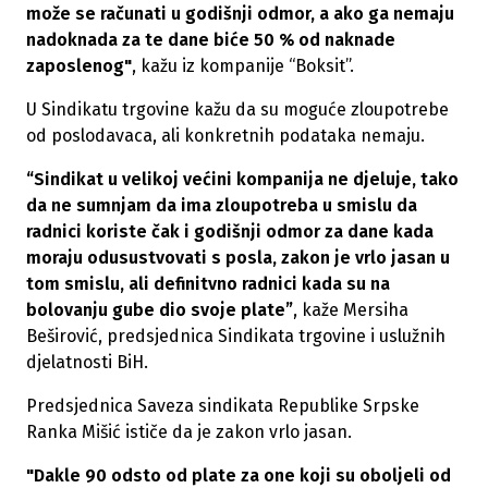
može se računati u godišnji odmor, a ako ga nemaju
nadoknada za te dane biće 50 % od naknade
zaposlenog"
, kažu iz kompanije “Boksit”.
U Sindikatu trgovine kažu da su moguće zloupotrebe
od poslodavaca, ali konkretnih podataka nemaju.
“Sindikat u velikoj većini kompanija ne djeluje, tako
da ne sumnjam da ima zloupotreba u smislu da
radnici koriste čak i godišnji odmor za dane kada
moraju odusustvovati s posla, zakon je vrlo jasan u
tom smislu, ali definitvno radnici kada su na
bolovanju gube dio svoje plate”
, kaže Mersiha
Beširović, predsjednica Sindikata trgovine i uslužnih
djelatnosti BiH.
Predsjednica Saveza sindikata Republike Srpske
Ranka Mišić ističe da je zakon vrlo jasan.
"Dakle 90 odsto od plate za one koji su oboljeli od