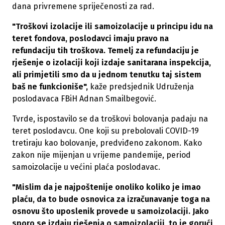
dana privremene spriječenosti za rad.
"Troškovi izolacije ili samoizolacije u principu idu na
teret fondova, poslodavci imaju pravo na
refundaciju tih troškova. Temelj za refundaciju je
rješenje o izolaciji koji izdaje sanitarana inspekcija,
ali primjetili smo da u jednom tenutku taj sistem
baš ne funkcioniše",
kaže predsjednik Udruženja
poslodavaca FBiH Adnan Smailbegović.
Tvrde, ispostavilo se da troškovi bolovanja padaju na
teret poslodavcu. One koji su prebolovali COVID-19
tretiraju kao bolovanje, predviđeno zakonom. Kako
zakon nije mijenjan u vrijeme pandemije, period
samoizolacije u većini plaća poslodavac.
"Mislim da je najpoštenije onoliko koliko je imao
plaću, da to bude osnovica za izračunavanje toga na
osnovu što uposlenik provede u samoizolaciji. Jako
sporo se izdaju rješenja o samoizolaciji, to je gorući