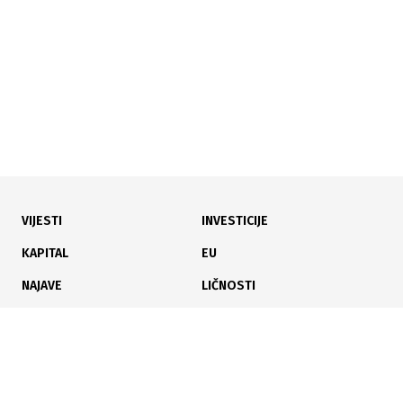
u birokratiji povećava
VIJESTI
INVESTICIJE
06.07.2026
|
POVRATAK RADNIČKE STANOGRADNJE
KAPITAL
EU
Stan za 2-3 hiljade KM po kvadratu? Sve više bh.
NAJAVE
LIČNOSTI
kompanija vraća ovaj model
KARIJERA
PAUZA
ANALIZE