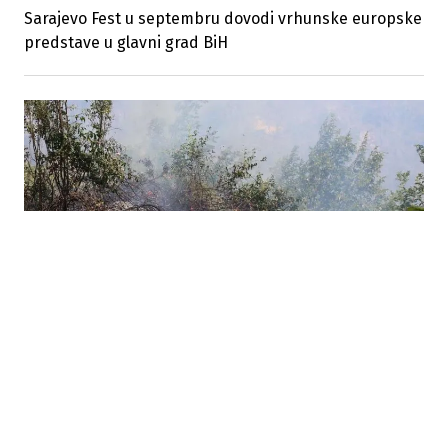
Sarajevo Fest u septembru dovodi vrhunske europske
predstave u glavni grad BiH
05.08.2026
|
IZVJEŠTAJ CIVILNE ZAŠTITE
Deset požara u HNK za 24 sata: Vatrogasci gasili
Uborak, Čapljinu i Čitluk