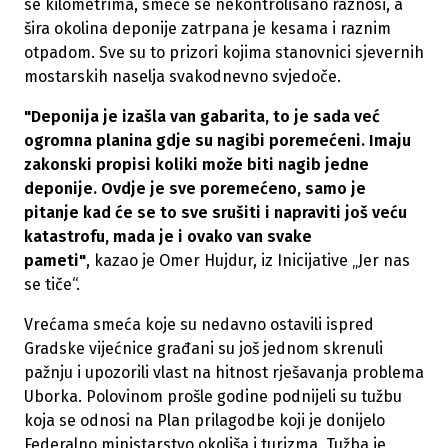
se kilometrima, smeće se nekontrolisano raznosi, a
šira okolina deponije zatrpana je kesama i raznim
otpadom. Sve su to prizori kojima stanovnici sjevernih
mostarskih naselja svakodnevno svjedoče.
"Deponija je izašla van gabarita, to je sada već
ogromna planina gdje su nagibi poremećeni. Imaju
zakonski propisi koliki može biti nagib jedne
deponije. Ovdje je sve poremećeno, samo je
pitanje kad će se to sve srušiti i napraviti još veću
katastrofu, mada je i ovako van svake
pameti"
, kazao je Omer Hujdur, iz Inicijative „Jer nas
se tiče“.
Vrećama smeća koje su nedavno ostavili ispred
Gradske vijećnice građani su još jednom skrenuli
pažnju i upozorili vlast na hitnost rješavanja problema
Uborka. Polovinom prošle godine podnijeli su tužbu
koja se odnosi na Plan prilagodbe koji je donijelo
Federalno ministarstvo okoliša i turizma. Tužba je