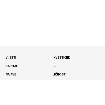
razvrstavati otpad i čuvati okoliš
VIJESTI
INVESTICIJE
30.07.2026
|
UVOZNICI TRAŽILI ODGOVORE
KAPITAL
EU
Nakon žalbi uvoznika: Ministarstvo otkrilo gdje
NAJAVE
LIČNOSTI
završavaju milioni od eko naknada
KARIJERA
PAUZA
ANALIZE