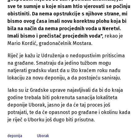
sve te sumnje u koje nisam htio vjerovati se počinju
obistiniti. Da nema opstrukcije s njihove strane, mi
bismo ovog časa imali novu korektnu plohu koja bi
bila na način da nema procjednih voda u Neretvi.
Imali bismo i prečistač procjednih voda",
rekao je
Mario Kordić, gradonačelnik Mostara.
Riječ je kažu iz Udruženja o nedopustivim pritiscima
na građane. Smatraju da jedino tužbom mogu
natjerati gradsku vlast da u što kraćem roku nađu
lokaciju za novu deponiju, a da postojeću saniraju.
Iako su iz Gradske uprave najavljivali da bi do kraja
godine trebala biti pokrenuta sanacija lokaliteta
deponije Uborak, jasno je da će taj proces još
potrajati, te da će opasnost po građane i okolinu kada
je riječ o Uborku još dugo biti prisutna.
deponija
Uborak