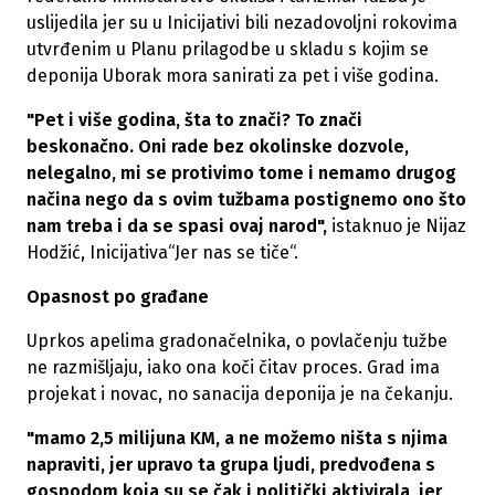
uslijedila jer su u Inicijativi bili nezadovoljni rokovima
utvrđenim u Planu prilagodbe u skladu s kojim se
deponija Uborak mora sanirati za pet i više godina.
"Pet i više godina, šta to znači? To znači
beskonačno. Oni rade bez okolinske dozvole,
nelegalno, mi se protivimo tome i nemamo drugog
načina nego da s ovim tužbama postignemo ono što
nam treba i da se spasi ovaj narod",
istaknuo je Nijaz
Hodžić, Inicijativa“Jer nas se tiče“.
Opasnost po građane
Uprkos apelima gradonačelnika, o povlačenju tužbe
ne razmišljaju, iako ona koči čitav proces. Grad ima
projekat i novac, no sanacija deponija je na čekanju.
"mamo 2,5 milijuna KM, a ne možemo ništa s njima
napraviti, jer upravo ta grupa ljudi, predvođena s
gospodom koja su se čak i politički aktivirala, jer