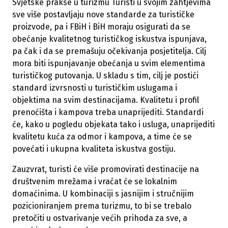
Svjetske prakse u turizmu Turisti u svojim zahtjevima
sve više postavljaju nove standarde za turističke
proizvode, pa i FBiH i BiH moraju osigurati da se
obećanje kvalitetnog turističkog iskustva ispunjava,
pa čak i da se premašuju očekivanja posjetitelja. Cilj
mora biti ispunjavanje obećanja u svim elementima
turističkog putovanja. U skladu s tim, cilj je postići
standard izvrsnosti u turističkim uslugama i
objektima na svim destinacijama. Kvalitetu i profil
prenoćišta i kampova treba unaprijediti. Standardi
će, kako u pogledu objekata tako i usluga, unaprijediti
kvalitetu kuća za odmor i kampova, a time će se
povećati i ukupna kvaliteta iskustva gostiju.
Zauzvrat, turisti će više promovirati destinacije na
društvenim mrežama i vraćat će se lokalnim
domaćinima. U kombinaciji s jasnijim i stručnijim
pozicioniranjem prema turizmu, to bi se trebalo
pretočiti u ostvarivanje većih prihoda za sve, a