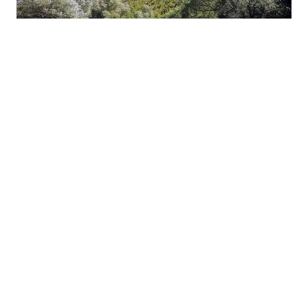
07.08.2026
|
NOVI MODEL OČUVANJA PRIRODE
FBiH pokreće OECM sistem: Oko 50.000 hektara više
pod efektivnim očuvanjem prirode