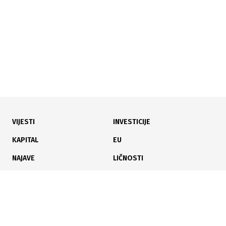
VIJESTI
INVESTICIJE
10.07.2026
|
PREDSTAVLJEN NACRT DOKUMENTA
KAPITAL
EU
KS predstavio stambenu politiku: Mladima treba 1.500
NAJAVE
LIČNOSTI
stanova godišnje
KARIJERA
PAUZA
ANALIZE