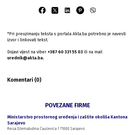
*Pri preuzimanju teksta s portala Akta.ba potrebno je navesti
izvor i linkovati tekst.
Dojavi vijest na viber
+387 60 331 55 03
ili na mail
urednik@akta.ba.
Komentari (
0
)
POVEZANE FIRME
Ministarstvo prostornog uređenja i zaštite okoliša Kantona
Sarajevo
Reisa Džemaludina Čauševića 1 71000 Sarajevo