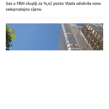
Gas u FBiH skuplji za 14,42 posto: Vlada odobrila novu
veleprodajnu cijenu
24.07.2026
|
NA NJU SE NE MOŽE UTJECATI
Ruski Gazprom povećao nabavnu cijenu gasa
Energoinvestu za 14,42 posto