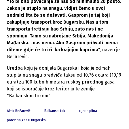
"To bi bilo povećanje za nas od minimalno 20 posto.
Zakon je stupio na snagu. Vidjet ćemo u ovoj
sedmici šta će se dešavati. Gasprom je taj koji
zakupljuje transport kroz Bugarsku. Nas u tom
transportu tretiraju kao Srbiju, zato nas i ne
spominju. Tamo su nabrojane Srbija, Makedonija
Mađarska... nas nema. Ako Gasprom prihvati, nema
dileme gdje će to ići, ka krajnjim kupcima",
naveo je
Bečarević.
Uredba koju je donijela Bugarska i koja je odmah
stupila na snagu predviđa taksu od 10,76 dolara (10,19
eura) za 100 kubnih metara ruskog prirodnog gasa
koji se isporučuje kroz teritoriju te zemlje
"Balkanskim tokom".
Almir Bečarević
Balkanski tok
cijene plina
porez na gas u Bugarskoj