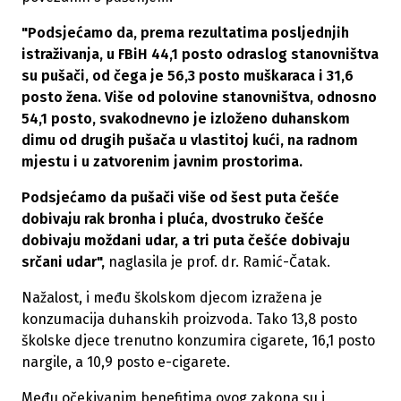
"Podsjećamo da, prema rezultatima posljednjih
istraživanja, u FBiH 44,1 posto odraslog stanovništva
su pušači, od čega je 56,3 posto muškaraca i 31,6
posto žena. Više od polovine stanovništva, odnosno
54,1 posto, svakodnevno je izloženo duhanskom
dimu od drugih pušača u vlastitoj kući, na radnom
mjestu i u zatvorenim javnim prostorima.
Podsjećamo da pušači više od šest puta češće
dobivaju rak bronha i pluća, dvostruko češće
dobivaju moždani udar, a tri puta češće dobivaju
srčani udar",
naglasila je prof. dr. Ramić-Čatak.
Nažalost, i među školskom djecom izražena je
konzumacija duhanskih proizvoda. Tako 13,8 posto
školske djece trenutno konzumira cigarete, 16,1 posto
nargile, a 10,9 posto e-cigarete.
Među očekivanim benefitima ovog zakona su i