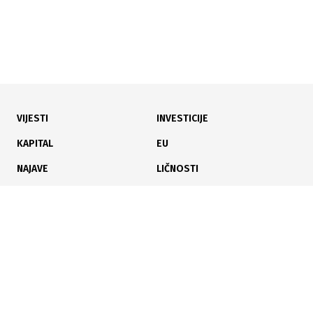
VIJESTI
INVESTICIJE
30.04.2026
|
VISOKE ZDRAVSTVENE POSLJEDICE
KAPITAL
EU
Zagađenje zraka i dalje najveći ekološki rizik u Europi
NAJAVE
LIČNOSTI
KARIJERA
PAUZA
ANALIZE