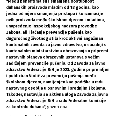
"Među benefitima su i smanjena dostupnost
duhanskih proizvoda mlađim od 18 godina, kao
jedna od mjera smanjenja pristupa i konzumacije
ovih proizvoda među školskom djecom i mladima,
unapređenje inspekcijskog nadzora provedbe
Zakona, ali i jačanje prevencije pušenja kao
dugoročnog životnog stila kroz aktivni angažman
kantonalnih zavoda za javno zdravstvo, u saradnji s
kantonalnim ministarstvima obrazovanja u pripremi
nastavnih planova obrazovnih ustanova s većim
sadržajem prevencije pušenja. Od Zavoda za javno
zdravstvo Federacije BiH je 2023. godine pripremljen
i publiciran Vodič za prevenciju pušenja među
školskom djecom, namijenjen kao podrška u radu
nastavnog osoblja u osnovnim i srednjim školama.
Također, nastavlja se aktivna uloga Zavoda za javno
zdravstvo Federacije BiH u radu Federalne komisije
za kontrolu duhana",
govori ona.