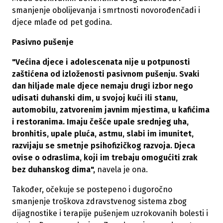
smanjenje obolijevanja i smrtnosti novorođenčadi i
djece mlađe od pet godina.
Pasivno pušenje
"Većina djece i adolescenata nije u potpunosti
zaštićena od izloženosti pasivnom pušenju. Svaki
dan hiljade male djece nemaju drugi izbor nego
udisati duhanski dim, u svojoj kući ili stanu,
automobilu, zatvorenim javnim mjestima, u kafićima
i restoranima. Imaju češće upale srednjeg uha,
bronhitis, upale pluća, astmu, slabi im imunitet,
razvijaju se smetnje psihofizičkog razvoja. Djeca
ovise o odraslima, koji im trebaju omogućiti zrak
bez duhanskog dima",
navela je ona.
Također, očekuje se postepeno i dugoročno
smanjenje troškova zdravstvenog sistema zbog
dijagnostike i terapije pušenjem uzrokovanih bolesti i