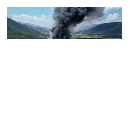
24.06.2026
|
ZDRAVSTVENO UPOZORENJE GRAĐANIMA
Zbog požara na deponiji Uborak građanima Mostara
upućene važne zdravstvene upute