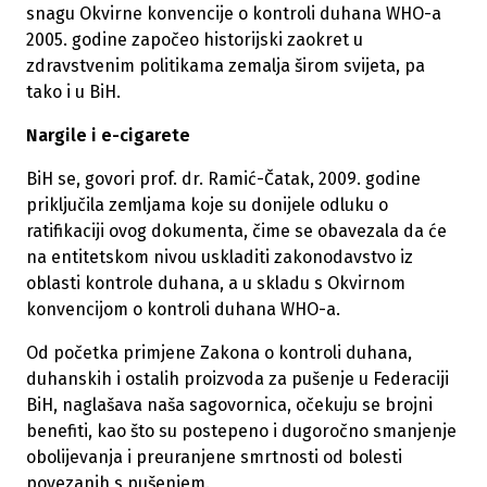
snagu Okvirne konvencije o kontroli duhana WHO-a
2005. godine započeo historijski zaokret u
zdravstvenim politikama zemalja širom svijeta, pa
tako i u BiH.
Nargile i e-cigarete
BiH se, govori prof. dr. Ramić-Čatak, 2009. godine
priključila zemljama koje su donijele odluku o
ratifikaciji ovog dokumenta, čime se obavezala da će
na entitetskom nivou uskladiti zakonodavstvo iz
oblasti kontrole duhana, a u skladu s Okvirnom
konvencijom o kontroli duhana WHO-a.
Od početka primjene Zakona o kontroli duhana,
duhanskih i ostalih proizvoda za pušenje u Federaciji
BiH, naglašava naša sagovornica, očekuju se brojni
benefiti, kao što su postepeno i dugoročno smanjenje
obolijevanja i preuranjene smrtnosti od bolesti
povezanih s pušenjem.