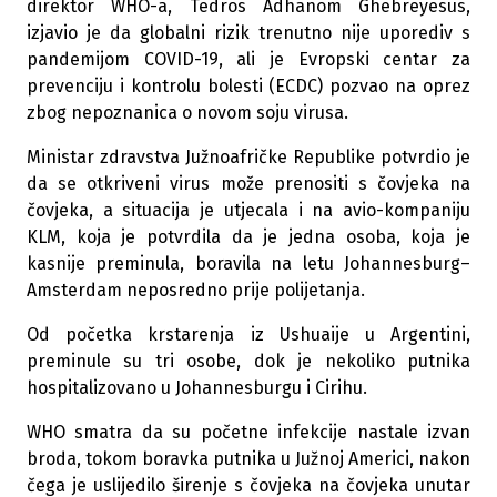
direktor WHO-a, Tedros Adhanom Ghebreyesus,
izjavio je da globalni rizik trenutno nije uporediv s
pandemijom COVID-19, ali je Evropski centar za
prevenciju i kontrolu bolesti (ECDC) pozvao na oprez
zbog nepoznanica o novom soju virusa.
Ministar zdravstva Južnoafričke Republike potvrdio je
da se otkriveni virus može prenositi s čovjeka na
čovjeka, a situacija je utjecala i na avio-kompaniju
KLM, koja je potvrdila da je jedna osoba, koja je
kasnije preminula, boravila na letu Johannesburg–
Amsterdam neposredno prije polijetanja.
Od početka krstarenja iz Ushuaije u Argentini,
preminule su tri osobe, dok je nekoliko putnika
hospitalizovano u Johannesburgu i Cirihu.
WHO smatra da su početne infekcije nastale izvan
broda, tokom boravka putnika u Južnoj Americi, nakon
čega je uslijedilo širenje s čovjeka na čovjeka unutar