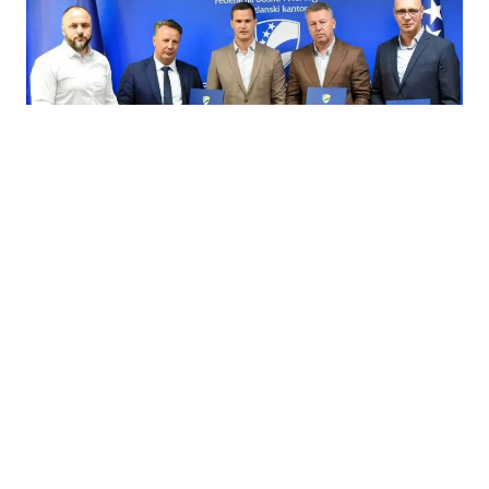
07.08.2026
|
INFRASTRUKTURA
TK ulaže 13,9 miliona KM u vodosnabdijevanje Tuzle i
Gradačca