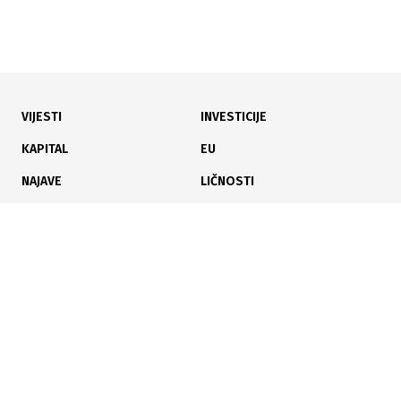
VIJESTI
INVESTICIJE
17.07.2026
|
VLADA FBIH
KAPITAL
EU
Za rekonstrukciju magistralnog toplovoda u Tuzli 1,8
NAJAVE
LIČNOSTI
miliona KM
KARIJERA
PAUZA
ANALIZE