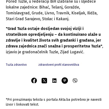
Pored Tuzle, u Federaciji BiH izabrane su i sljedeće
lokalne zajednice: Bihać, Tešanj, Goražde,
Tomislavgrad, Grude, Livno, Travnik, Kiseljak, Ilidža,
Stari Grad Sarajevo, Stolac i Kakanj.
"Grad Tuzla ostaje dosljedan svojoj viziji i
strateškom opredjeljenju – da kontinuirano ulaže u
zdravlje i kvalitet života svih građanki i građana, jer
zdrava zajednica znači snažna i prosperitetna Tuzla"
,
izjavio je gradonačelnik Tuzle, Zijad Lugavić.
Tuzla zdravstvo
zdravstveni profil stanovništva
*Pri preuzimanju teksta s portala Akta.ba potrebno je navesti
izvor i linkovati tekst.