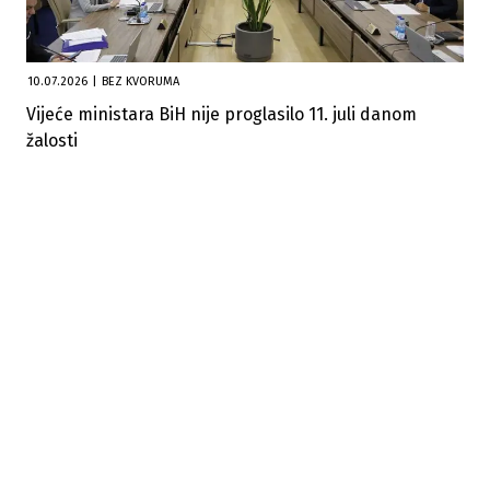
10.07.2026
|
BEZ KVORUMA
Vijeće ministara BiH nije proglasilo 11. juli danom
žalosti
03.07.2026
|
VIJEĆE MINISTARA BIH
BiH dobila 45,7 miliona eura iz Fonda solidarnosti EU