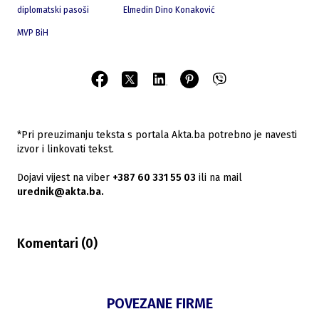
diplomatski pasoši
Elmedin Dino Konaković
MVP BiH
*Pri preuzimanju teksta s portala Akta.ba potrebno je navesti
izvor i linkovati tekst.
Dojavi vijest na viber
+387 60 331 55 03
ili na mail
urednik@akta.ba.
Komentari (
0
)
POVEZANE FIRME