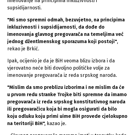
imenovanje na principima inkluzivnosti i
supsidijarnosti.
"Mi smo spremni odmah, bezuvjetno, na principima
inkluzivnosti i supsidijarnosti, da dođe do
imenovanja glavnog pregovarača na temeljima već
jednog džentlmenskog sporazuma koji postoji"
,
rekao je Brkić.
Ipak, ocijenio je da je BiH veoma blizu izbora i da
vjerovatno neće biti dovoljno političke volje za
imenovanje pregovarača iz reda srpskog naroda.
"Mislim da smo preblizu izborima i ne mislim da će
u prvom redu stranke Trojke biti spremne da imamo
pregovarača iz reda srpskog konstitutivnog naroda
ili pregovaračicu koja bi mogla osigurati da bilo
koju odluku koju primi uime BiH provede cjelokupno
na teritoriji BiH",
kazao je.