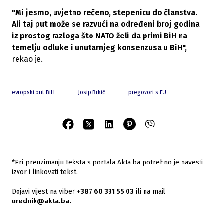
"Mi jesmo, uvjetno rečeno, stepenicu do članstva.
Ali taj put može se razvući na određeni broj godina
iz prostog razloga što NATO želi da primi BiH na
temelju odluke i unutarnjeg konsenzusa u BiH",
rekao je.
evropski put BiH
Josip Brkić
pregovori s EU
*Pri preuzimanju teksta s portala Akta.ba potrebno je navesti
izvor i linkovati tekst.
Dojavi vijest na viber
+387 60 331 55 03
ili na mail
urednik@akta.ba.