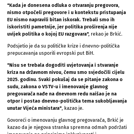
"Kada je donesena odluka o otvaranju pregovora,
nismo otpočeli pregovore i u kontekstu pristupanja
EU nismo napravili bitan iskorak. Trebali smo ih
iskoristiti pametnije, jer politika proširenja nije
uvijek politika o kojoj EU razgovara",
rekao je Brkić.
Podsjetio je da su političke krize i dnevno-politička
prepucavanja usporili evropski put BiH.
"Nisu se trebala dogoditi uvjetovanja i stvaranje
kriza na državnom nivou, čemu smo svjedočili cijelu
2025. godinu. Svaki pokušaj da se pitanje zakona o
sudu, zakona o VSTV-u i imenovanje glavnog
pregovarača nađe na dnevnom redu naišao je na
otpor i postao dnevno-politička tema sukobljavanja
unutar Vijeća ministara"
, kazao je.
Govoreći o imenovanju glavnog pregovarača, Brkić je
kazao da je njegova stranka spremna odmah podržati