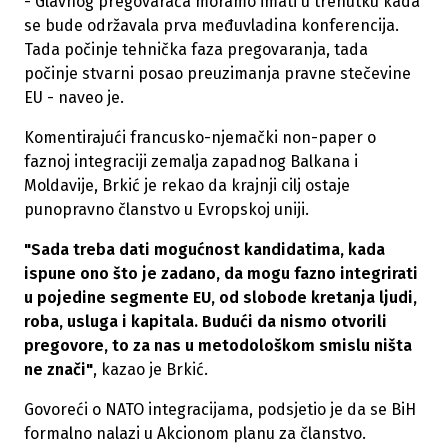
- Glavnog pregovarača moramo imati u trenutku kada
se bude održavala prva međuvladina konferencija.
Tada počinje tehnička faza pregovaranja, tada
počinje stvarni posao preuzimanja pravne stečevine
EU - naveo je.
Komentirajući francusko-njemački non-paper o
faznoj integraciji zemalja zapadnog Balkana i
Moldavije, Brkić je rekao da krajnji cilj ostaje
punopravno članstvo u Evropskoj uniji.
"Sada treba dati mogućnost kandidatima, kada
ispune ono što je zadano, da mogu fazno integrirati
u pojedine segmente EU, od slobode kretanja ljudi,
roba, usluga i kapitala. Budući da nismo otvorili
pregovore, to za nas u metodološkom smislu ništa
ne znači"
, kazao je Brkić.
Govoreći o NATO integracijama, podsjetio je da se BiH
formalno nalazi u Akcionom planu za članstvo.