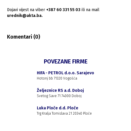
Dojavi vijest na viber
+387 60 331 55 03
ili na mail
urednik@akta.ba.
Komentari (
0
)
POVEZANE FIRME
HIFA - PETROL d.o.o. Sarajevo
Hotonj bb 71320 Vogošća
Željeznice RS a.d. Doboj
Svetog Save 71 74000 Doboj
Luka Ploče d.d. Ploče
Trg Kralja Tomislava 21 20340 Ploče