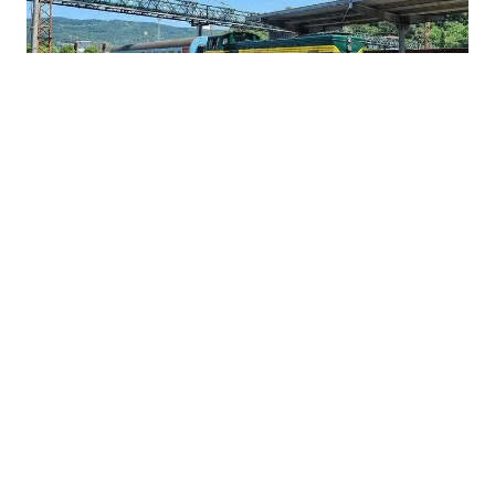
18.06.2026
|
SASTANAK UPRAVE I SINDIKATA
Sindikati ŽRS ne odustaju od protesta: Uprava
poručuje da nema povećanja plata