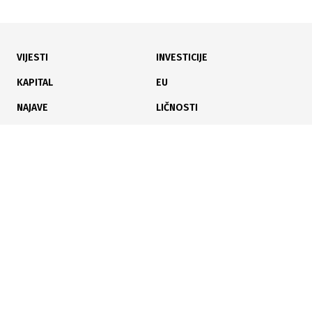
VIJESTI
INVESTICIJE
09.06.2026
|
FINANSIJSKI KOLAPS RUDNIKA
KAPITAL
EU
Predložen stečaj za Novu Ljubiju: Sud u Prijedoru
NAJAVE
LIČNOSTI
odluku donosi za tri dana
KARIJERA
PAUZA
ANALIZE
26.05.2026
|
ZAMJENSKA TRŽIŠNA CIJENA