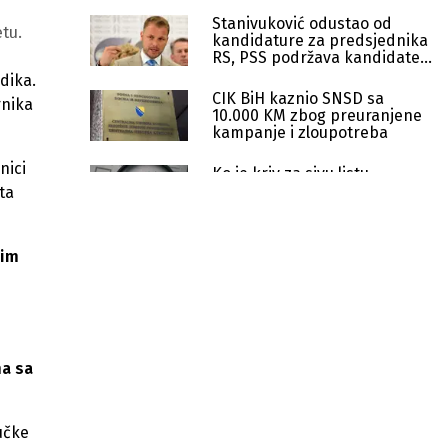
Stanivuković odustao od
etu.
kandidature za predsjednika
RS, PSS podržava kandidate
SDS-a
dika.
CIK BiH kaznio SNSD sa
rnika
10.000 KM zbog preuranjene
kampanje i zloupotreba
nici
Ko je kriv za sivu listu
Moneyvala? Cijenu bi mogli
ta
platiti građani i privreda
Potpisana Deklaracija EPP-a,
nim
potpisnici poručili da ne smije ostati
mrtvo slovo na papiru
Firme u vlasništvu funkcionera
dobile preko 3.000 tendera od
države
ma sa
Suljagić podnio krivičnu prijavu
protiv Dodika zbog veličanja ratnih
učke
zločinaca