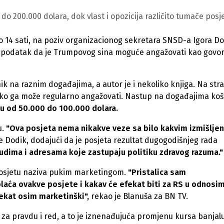
do 200.000 dolara, dok vlast i opozicija različito tumače posj
 14 sati, na poziv organizacionog sekretara SNSD-a Igora Do
io i podatak da je Trumpovog sina moguće angažovati kao govo
k na raznim događajima, a autor je i nekoliko knjiga. Na stra
ko ga može regularno angažovati. Nastup na događajima koš
du od 50.000 do 100.000 dolara.
u.
"Ova posjeta nema nikakve veze sa bilo kakvim izmišlje
e Dodik, dodajući da je posjeta rezultat dugogodišnjeg rada
judima i adresama koje zastupaju politiku zdravog razuma."
 posjetu naziva pukim marketingom.
"Pristalica sam
plaća ovakve posjete i kakav će efekat biti za RS u odnosi
fekat osim marketinški",
rekao je Blanuša za BN TV.
e za pravdu i red, a to je iznenađujuća promjenu kursa banjal