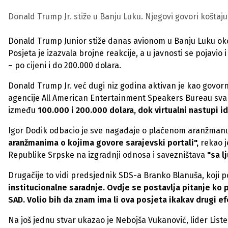
Donald Trump Jr. stiže u Banju Luku. Njegovi govori koštaju 
Donald Trump Junior stiže danas avionom u Banju Luku oko
Posjeta je izazvala brojne reakcije, a u javnosti se pojav
– po cijeni i do 200.000 dolara.
Donald Trump Jr. već dugi niz godina aktivan je kao govorni
agencije All American Entertainment Speakers Bureau sva
između
100.000 i 200.000 dolara, dok virtualni nastupi i
Igor Dodik odbacio je sve nagađaje o plaćenom aranžman
aranžmanima o kojima govore sarajevski portali",
rekao j
Republike Srpske na izgradnji odnosa i savezništava
"sa l
Drugačije to vidi predsjednik SDS-a Branko Blanuša, koji
institucionalne saradnje. Ovdje se postavlja pitanje ko 
SAD. Volio bih da znam ima li ova posjeta ikakav drugi e
Na još jednu stvar ukazao je Nebojša Vukanović, lider List