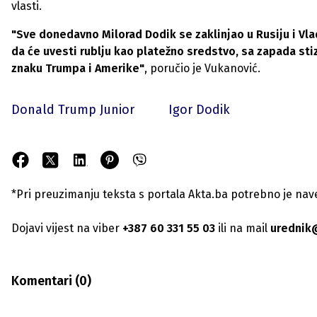
vlasti.
"Sve donedavno Milorad Dodik se zaklinjao u Rusiju i V
da će uvesti rublju kao platežno sredstvo, sa zapada sti
znaku Trumpa i Amerike"
, poručio je Vukanović.
Donald Trump Junior
Igor Dodik
*Pri preuzimanju teksta s portala Akta.ba potrebno je navest
Dojavi vijest na viber
+387 60 331 55 03
ili na mail
urednik
Komentari (
0
)