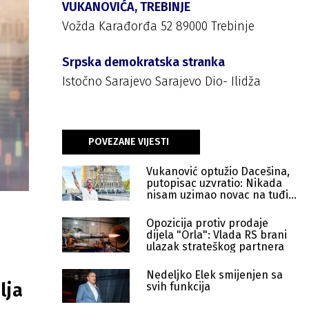
VUKANOVIĆA, TREBINJE
Vožda Karađorđa 52 89000 Trebinje
Srpska demokratska stranka
Istočno Sarajevo Sarajevo Dio- Ilidža
POVEZANE VIJESTI
Vukanović optužio Dacešina,
putopisac uzvratio: Nikada
nisam uzimao novac na tuđi
račun
Opozicija protiv prodaje
dijela "Orla": Vlada RS brani
ulazak strateškog partnera
Nedeljko Elek smijenjen sa
lja
svih funkcija