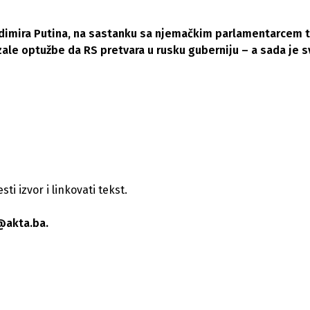
ladimira Putina, na sastanku sa njemačkim parlamentarcem t
zale optužbe da RS pretvara u rusku guberniju – a sada je s
i izvor i linkovati tekst.
@akta.ba.