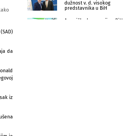
dužnost v. d. visokog
predstavnika u BiH
kako
Američke kompanije s BiH
razgovaraju o malim
modularnim nuklearnim
 (SAD)
reaktorima
SAD razočarane podjelama u
PIC-u, novog visokog
aja da
predstavnika očekuju do
kraja juna
Potpisan ugovor: SAD ulaže 218.000
Donald
dolara u obnovu Kule Zmaja od
Bosne
egovoj
Za obnovu Kule Zmaja od Bosne
odobreno 218.000 dolara iz
sak iz
američkog fonda
Sjednica NSRS sutra o rebalansu
rušena
budžeta i novom zaduženju,
opozicija negoduje
Američki AAFS bez koncesije za