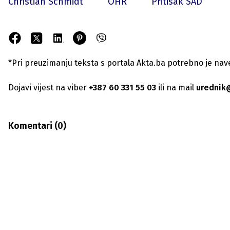
Christian Schmidt
OHR
Pritisak SAD
*Pri preuzimanju teksta s portala Akta.ba potrebno je navest
Dojavi vijest na viber
+387 60 331 55 03
ili na mail
urednik
Komentari (
0
)