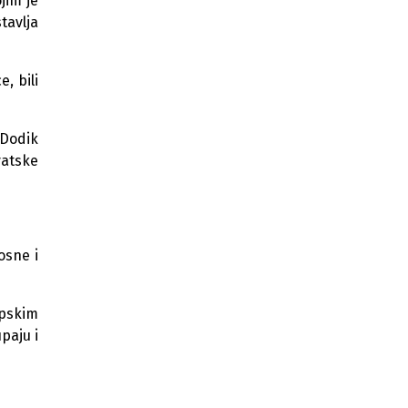
jim je
Zračnu luku Mostar
tavlja
Mostar razmatra davanje
aerodroma Amerikancima u
koncesiju
, bili
Bell Textron najavio isporuku
helikoptera MUP-u KS do kraja jula
 Dodik
vatske
EU: Novi visoki predstavnik za BiH
trebao bi dolaziti iz država članica
Ambasada SAD u BiH: Evropske
podjele spriječile PIC da izabere
novog visokog predstavnika
osne i
PIC bez dogovora o novom visokom
predstavniku BiH zbog neslaganja
opskim
SAD i EU oko kandidata
paju i
Italija, SAD i Francuska se ne slažu
oko izbora novog visokog
predstavnika u BiH