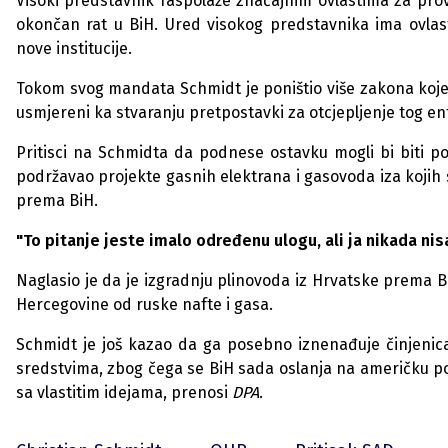
Visoki predstavnik raspolaže značajnim ovlastima za pro
okončan rat u BiH. Ured visokog predstavnika ima ovlast
nove institucije.
Tokom svog mandata Schmidt je poništio više zakona koje 
usmjereni ka stvaranju pretpostavki za otcjepljenje tog ent
Pritisci na Schmidta da podnese ostavku mogli bi biti po
podržavao projekte gasnih elektrana i gasovoda iza kojih st
prema BiH.
"To pitanje jeste imalo određenu ulogu, ali ja nikada ni
Naglasio je da je izgradnju plinovoda iz Hrvatske prema Bi
Hercegovine od ruske nafte i gasa.
Schmidt je još kazao da ga posebno iznenađuje činjenica 
sredstvima, zbog čega se BiH sada oslanja na američku po
sa vlastitim idejama, prenosi
DPA
.