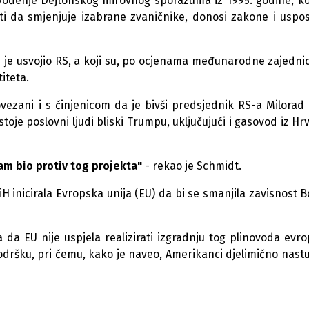
vođenje Dejtonskog mirovnog sporazuma iz 1995. godine, ko
i da smjenjuje izabrane zvaničnike, donosi zakone i uspos
je usvojio RS, a koji su, po ocjenama međunarodne zajednice
iteta.
vezani i s činjenicom da je bivši predsjednik RS-a Milorad
oje poslovni ljudi bliski Trumpu, uključujući i gasovod iz Hr
sam bio protiv tog projekta"
- rekao je Schmidt.
H inicirala Evropska unija (EU) da bi se smanjila zavisnost B
da EU nije uspjela realizirati izgradnju tog plinovoda evr
dršku, pri čemu, kako je naveo, Amerikanci djelimično nastu