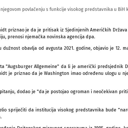
 njegovom povlačenju s funkcije visokog predstavnika u BiH 
dt priznao je da je pritisak iz Sjedinjenih Američkih Država
ciju, prenosi njemačka novinska agencija dpa.
tu dužnost obavlja od avgusta 2021. godine, objavio je 12. m
ta "Augsburger Allgemeine" da li je američki predsjednik 
hmidt je priznao da je Washington imao određenu ulogu u nj
pitanju, dodao je "da je postojao ogroman i neočekivan priti
lio spriječiti da institucija visokog predstavnika bude "na
.