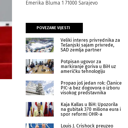
Emerika Bluma 1 71000 Sarajevo
POVEZANE VIJESTI
Veliki interes privrednika za
Tešanjski sajam privrede,
SAD zemlja partner
Potpisan ugovor za
markiranje goriva u BiH uz
američku tehnologiju
Propao još jedan rok: Članice
PIC-a bez dogovora o izboru
visokog predstavnika
Kaja Kallas u BiH: Upozorila
na gubitak 370 miliona eura i
spor reformi OHR-a
Louis J. Crishock preuzeo