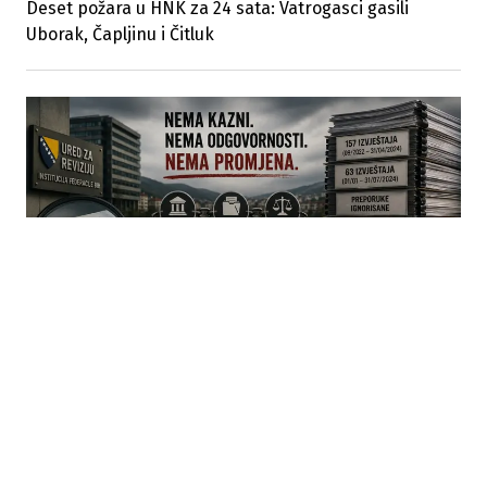
Deset požara u HNK za 24 sata: Vatrogasci gasili
Uborak, Čapljinu i Čitluk
05.08.2026
|
I, JE LI SE TO (DŽABE) PREPORUKE DAJU...
Ko se igra gluhih telefona