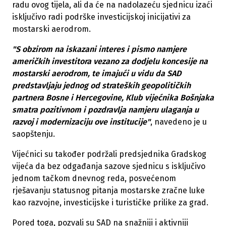
radu ovog tijela, ali da će na nadolazeću sjednicu izaći
isključivo radi podrške investicijskoj inicijativi za
mostarski aerodrom.
"S obzirom na iskazani interes i pismo namjere
američkih investitora vezano za dodjelu koncesije na
mostarski aerodrom, te imajući u vidu da SAD
predstavljaju jednog od strateških geopolitičkih
partnera Bosne i Hercegovine, Klub vijećnika Bošnjaka
smatra pozitivnom i pozdravlja namjeru ulaganja u
razvoj i modernizaciju ove institucije"
, navedeno je u
saopštenju.
Vijećnici su također podržali predsjednika Gradskog
vijeća da bez odgađanja sazove sjednicu s isključivo
jednom tačkom dnevnog reda, posvećenom
rješavanju statusnog pitanja mostarske zračne luke
kao razvojne, investicijske i turističke prilike za grad.
Pored toga, pozvali su SAD na snažniji i aktivniji