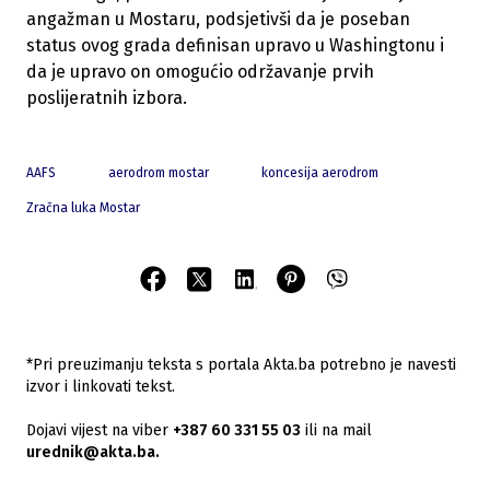
angažman u Mostaru, podsjetivši da je poseban
status ovog grada definisan upravo u Washingtonu i
da je upravo on omogućio održavanje prvih
poslijeratnih izbora.
AAFS
aerodrom mostar
koncesija aerodrom
Zračna luka Mostar
*Pri preuzimanju teksta s portala Akta.ba potrebno je navesti
izvor i linkovati tekst.
Dojavi vijest na viber
+387 60 331 55 03
ili na mail
urednik@akta.ba.