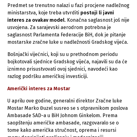
Predmet se trenutno nalazi u fazi procjene nadležnog
ministarstva, koje treba utvrditi
postoji li javni
interes za ovakav model
. Konačna saglasnost još nije
usvojena. Za sarajevski aerodrom potrebna je
saglasnost Parlamenta Federacije BiH, dok je pitanje
mostarske zračne luke u nadležnosti Gradskog vijeća.
Bošnjački vijećnici, koji su u prethodnom periodu
bojkotovali sjednice Gradskog vijeća, najavili su da će
iznimno prisustvovati ovoj sjednici, navodeći kao
razlog podršku američkoj investiciji.
Američki interes za Mostar
U aprilu ove godine, generalni direktor Zračne luke
Mostar Marko Đuzel susreo se s otpravnikom poslova
Ambasade SAD-a u BiH Johnom Ginkelom. Prema
saopštenju američke ambasade, razgovaralo se o
tome kako američka stručnost, oprema i resursi