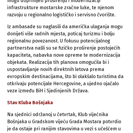
mogu doprinijeti proširenju i modernizaciji
infrastrukture mostarske zračne luke, te njenom
razvoju u regionalno logističko i servisno čvorište.
Iz ambasade su naglasili da američka ulaganja mogu
donijeti više radnih mjesta, poticaj turizmu i bolju
regionalnu povezanost. U fokusu potencijalnog
partnerstva našli su se fizičko proširenje postojećih
kapaciteta, nabavka nove opreme te modernizacija
objekata. Realizacija tih planova omogućila bi i
uspostavljanje novih direktnih letova prema
evropskim destinacijama, što bi olakšalo turistima da
otkrivaju potencijale Hercegovine, a ujedno ojačalo
veze između BiH i Sjedinjenih Država.
Stav Kluba Bošnjaka
Na sjednici održanoj u četvrtak, Klub vijećnika
Bošnjaka u Gradskom vijeću Grada Mostara potvrdio
je da ostaje pri ranijim stavovima u vezi s učešćem u