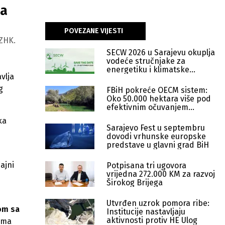
da
POVEZANE VIJESTI
 ZHK.
SECW 2026 u Sarajevu okuplja
vodeće stručnjake za
energetiku i klimatske
vlja
politike
g
FBiH pokreće OECM sistem:
Oko 50.000 hektara više pod
efektivnim očuvanjem
prirode
ka
Sarajevo Fest u septembru
dovodi vrhunske europske
predstave u glavni grad BiH
ajni
Potpisana tri ugovora
vrijedna 272.000 KM za razvoj
Širokog Brijega
Utvrđen uzrok pomora ribe:
dom sa
Institucije nastavljaju
aktivnosti protiv HE Ulog
 ima