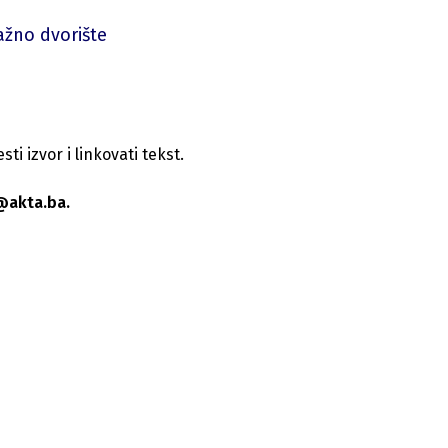
ažno dvorište
i izvor i linkovati tekst.
@akta.ba.