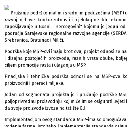
Pružanje podrške malim i srednjim poduzećima (MSP) u 
razvoj njihove konkurentnosti i cjelokupne bh. ekonom
zapošljavanje u Bosni i Hercegovini" kojemu je jedan od 
područja Sarajevske regionalne razvojne agencije (SERDA
Srebrenica, Bratunac i Milići.
Podrška koje MSP-ovi imaju kroz ovaj projekt odnosi se na
i dizajna postojećih proizvoda, raznih vrsta obuke, boljeg
ciljem promocije rasta i ulaganja u MSP.
Finacijska i tehnička podrška odnosi se na MSP-ove koj
proizvodnji i preradi mlijeka.
Jedan od segmenata projekta je i pružanje podrške MSP-
poljoprivrednu proizvodnju kojim će im se osigurati uvjeti 
da svoje proizvode izvoze na tržište EU.
Implementacijom ovog standarda MSP-ima se omogućava izvo
vođenje farme. Isto tako, implementacija standarda osigu