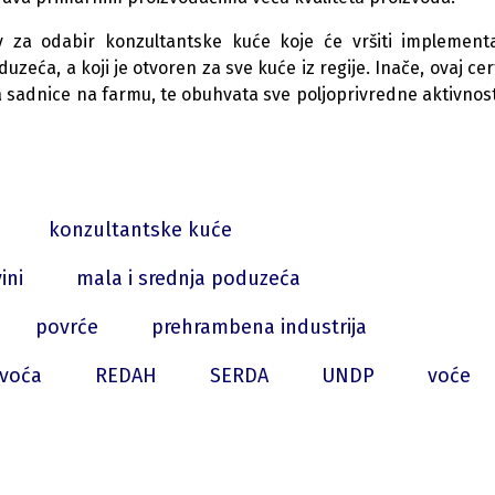
v
za odabir konzultantske kuće koje će vršiti implementa
zeća, a koji je otvoren za sve kuće iz regije. Inače, ovaj cert
a sadnice na farmu, te obuhvata sve poljoprivredne aktivnost
konzultantske kuće
ini
mala i srednja poduzeća
povrće
prehrambena industrija
 voća
REDAH
SERDA
UNDP
voće