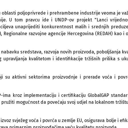
oblasti poljoprivrede i prehrambene industrije veoma je va
ije. U tom pravcu ide i UNDP-ov projekt "Lanci vrijedno
ciljeva unaprijediti konkurentnost malih i srednjih preduz
), Regionalne razvojne agencije Hercegovina (REDAH) kao i 
 nabavku sredstava, razvoja novih proizvoda, poboljšanja kva
 upravljanja kvalitetom i identifikacije tržišnih prilika s u
i su aktivni sektorima proizvodnje i prerade voća i povr
ima kroz implementaciju i certifikaciju GlobalGAP standa
i pružiti mogućnost da povećaju svoj udjel na lokalnom tržištu
z svježeg voća i povrća u zemlje EU, osigurava bolje i efik
rava primarnim proizvođačima veću kvalitetu proizvoda.