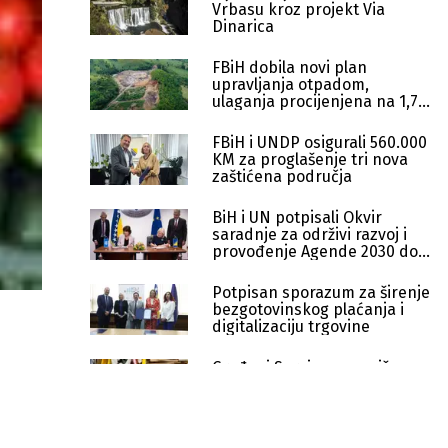
Vrbasu kroz projekt Via
Dinarica
FBiH dobila novi plan
upravljanja otpadom,
ulaganja procijenjena na 1,7
milijardi KM
FBiH i UNDP osigurali 560.000
KM za proglašenje tri nova
zaštićena područja
BiH i UN potpisali Okvir
saradnje za održivi razvoj i
provođenje Agende 2030 do
2030.
Potpisan sporazum za širenje
bezgotovinskog plaćanja i
digitalizaciju trgovine
Građani Sarajeva sve više
recikliraju, reciklaža porasla
80 posto u dvije godine
EU podržala 61 projekt u BiH kroz