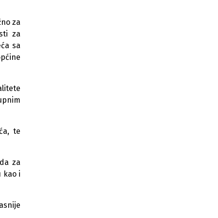
ReLOaD3 program vrijedan 912.000
KM
žno za
sti za
Revizorski izvještaj: Napredak u
zakonima, ali slabija primjena na
eća sa
terenu u FBiH
općine
UNDP i KS pokreću projekt za bolji
nadzor ložišta i smanjenje
zagađenja zraka
litete
kupnim
Njemačka ulaže 3 miliona eura u
modernizaciju vojnog skladišta
Rabić u Derventi
ća, te
Otvorena šesta sezona: Ženska
Mentorska Mreža nastavlja tradiciju
osnaživanja žena
rda za
 kao i
KS i UNDP osigurali završetak nove
zgrade Akademije scenskih
umjetnosti u Sarajevu
asnije
U Neumu radionica o poslovnom