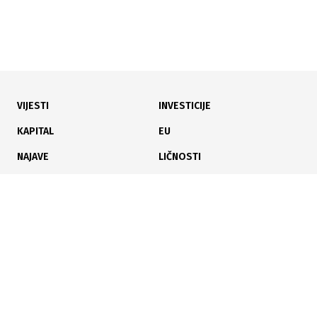
VIJESTI
INVESTICIJE
30.07.2026
|
NOVO PRAVO ZA BRANIOCE
KAPITAL
EU
Dom naroda FBiH usvojio zakon: Od 1. januara počinje
NAJAVE
LIČNOSTI
isplata boračkog dodatka
KARIJERA
PAUZA
ANALIZE