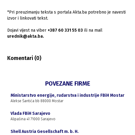
*Pri preuzimanju teksta s portala Akta.ba potrebno je navesti
izvor i linkovati tekst.
Dojavi vijest na viber
+387 60 331 55 03
ili na mail
urednik@akta.ba.
Komentari (
0
)
POVEZANE FIRME
Ministarstvo energije, rudarstva i industrije FBiH Mostar
Alekse Šantića bb 88000 Mostar
Vlada FBiH Sarajevo
Alipašina 41 71000 Sarajevo
Shell Austria Gesellschaft m. b. H.