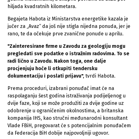
hiljada kvadratnih kilometara.
Begajeta Habota iz Ministarstva energetike kazala je
jučer za „Avaz“ da još nije stigla nijedna ponuda, jer je
rano, te da očekuje prve zvanične ponude u aprilu.
"Zainteresirane firme u Zavodu za geologiju mogu
pregledati sve podatke o istražnim radovima. To se
radi lično u Zavodu. Nakon toga, one dalje
procjenjuju hoće li otkupiti tendersku
dokumentaciju i poslati prijavu",
tvrdi Habota.
Prema proceduri, izabrani ponuđač imat će na
raspolaganju šest godina istraživanja podijeljenog u
dvije faze, koji se može produžiti za dvije godine uz
odobrenje u ograničenim okolnostima, a britanska
kompanija IHS, kao stručni međunarodni konsultant
Vlade FBiH, pregovarat će s potencijalnim ponuđačem
da Federacija BiH dobije najpovoljniji ugovor.