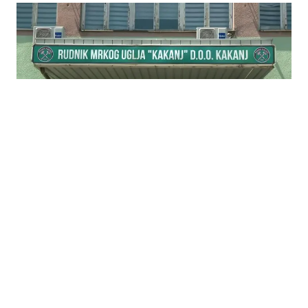
04.08.2026
|
NAJAVLJENI PROTESTI
Rudari Kaknja ne prekidaju neposluh bez
zdravstvenog osiguranja