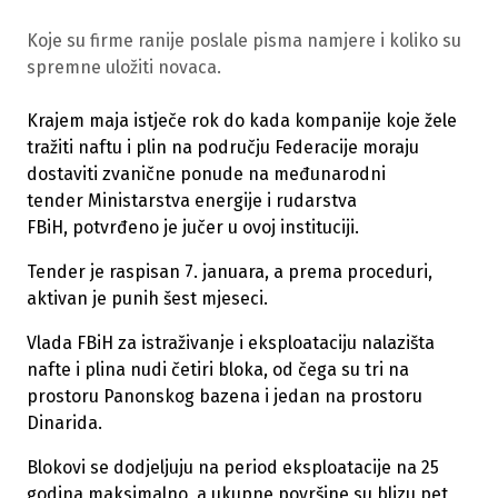
Koje su firme ranije poslale pisma namjere i koliko su
spremne uložiti novaca.
Krajem maja istječe rok do kada kompanije koje žele
tražiti naftu i plin na području Federacije moraju
dostaviti zvanične ponude na međunarodni
tender Ministarstva energije i rudarstva
FBiH, potvrđeno je jučer u ovoj instituciji.
Tender je raspisan 7. januara, a prema proceduri,
aktivan je punih šest mjeseci.
Vlada FBiH za istraživanje i eksploataciju nalazišta
nafte i plina nudi četiri bloka, od čega su tri na
prostoru Panonskog bazena i jedan na prostoru
Dinarida.
Blokovi se dodjeljuju na period eksploatacije na 25
godina maksimalno, a ukupne površine su blizu pet