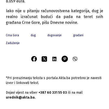
8.059 eura.
Iako nije u pitanju računovostvena kategorija, dug je
realno izračunat budući da pada na teret svih
građana Crne Gore, pišu Dnevne novine.
Crna Gora
dug
dugovanje
građani
Zaduženje
*Pri preuzimanju teksta s portala Akta.ba potrebno je navesti
izvor i linkovati tekst.
Dojavi vijest na viber
+387 60 331 55 03
ili na mail
urednik@akta.ba.