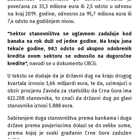
povećana za 33,3 miliona eura ili 2,5 odsto u odnosu
na kraj 2019. godine, odnosno za 95,7 miliona eura ili
7,4 odsto na godišnjem nivou.
"Sektor stanovništva se uglavnom zadužuje kod
banaka na rok duži od jedne godine. Na kraju juna
tekuće godine, 98,1 odsto od ukupno odobrenih
kredita ovom sektoru se odnosilo na dugoročne
kredite",
navodi se u dokumentu CBCG.
U tekstu se dodaje da je državni dug na kraju drugog
kvartala iznosio 3,66 milijardi eura, te da, uzimajući u
obzir procjenu Zavoda za statistiku da Crna Gora ima
622.208 stanovnika, to znači da državni dug po glavi
stanovnika iznosi 5.888 eura.
Sabiranjem duga stanovništva prema bankama i duga
države prema povjeriocima dolazi se do velike sume,
prema kojoj je svaki građanin Crne Gore zadužen