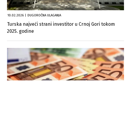
10.02.2026
|
DUGOROČNA ULAGANJA
Turska najveći strani investitor u Crnoj Gori tokom
2025. godine
12.09.2025
|
FINANSIJSKI TERET RASTE
Crna Gora: Više od 21.000 preduzeća u blokadi, dug
firmi premašio 1,5 milijardi eura