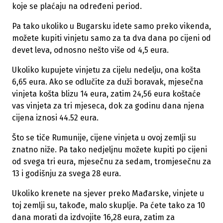
koje se plaćaju na određeni period.
Pa tako ukoliko u Bugarsku idete samo preko vikenda,
možete kupiti vinjetu samo za ta dva dana po cijeni od
devet leva, odnosno nešto više od 4,5 eura.
Ukoliko kupujete vinjetu za cijelu nedelju, ona košta
6,65 eura. Ako se odlučite za duži boravak, mjesečna
vinjeta košta blizu 14 eura, zatim 24,56 eura koštaće
vas vinjeta za tri mjeseca, dok za godinu dana njena
cijena iznosi 44.52 eura.
Što se tiče Rumunije, cijene vinjeta u ovoj zemlji su
znatno niže. Pa tako nedjeljnu možete kupiti po cijeni
od svega tri eura, mjesečnu za sedam, tromjesečnu za
13 i godišnju za svega 28 eura.
Ukoliko krenete na sjever preko Mađarske, vinjete u
toj zemlji su, takođe, malo skuplje. Pa ćete tako za 10
dana morati da izdvojite 16,28 eura, zatim za