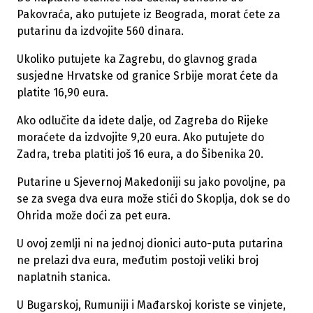
Pakovraća, ako putujete iz Beograda, morat ćete za
putarinu da izdvojite 560 dinara.
Ukoliko putujete ka Zagrebu, do glavnog grada
susjedne Hrvatske od granice Srbije morat ćete da
platite 16,90 eura.
Ako odlučite da idete dalje, od Zagreba do Rijeke
moraćete da izdvojite 9,20 eura. Ako putujete do
Zadra, treba platiti još 16 eura, a do Šibenika 20.
Putarine u Sjevernoj Makedoniji su jako povoljne, pa
se za svega dva eura može stići do Skoplja, dok se do
Ohrida može doći za pet eura.
U ovoj zemlji ni na jednoj dionici auto-puta putarina
ne prelazi dva eura, međutim postoji veliki broj
naplatnih stanica.
U Bugarskoj, Rumuniji i Mađarskoj koriste se vinjete,