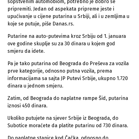
sopstvenim automobiom, potrebno je dobro se
pripremiti. Jedan od aspekata pripreme jeste i
upućivanje u cijene putarina u Srbiji, ali i u zemljima u
koje se putuje, piše Danas.rs.
Putarine na auto-putevima kroz Srbiju od 1. januara
ove godine skuplje su za 30 dinara u kojem god
smjeru da idete.
Pa je tako putarina od Beograda do Preševa za vozila
prve kategorije, odnosno putna vozila, prema
informacijama sa sajta JP Putevi Srbije, ukupno 1.720
dinara u jednom smjeru.
Zatim, od Beograda do naplatne rampe Šid, putarina
iznosi 450 dinara.
Ukoliko putujete na sjever Srbije iz Beograda, do
Subotice moraćete da platite putarinu od 730 dinara.
Do naplatne stanice kod Čačka, odnosno do