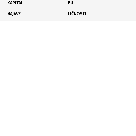
KAPITAL
EU
Od ponoći nove cijene putarina u Srbiji
NAJAVE
LIČNOSTI
KARIJERA
PAUZA
ANALIZE
07.07.2024
|
NOVI CJENOVNIK
Od 10. jula veće cijene putarina u Srbiji
Poslujte bolje!