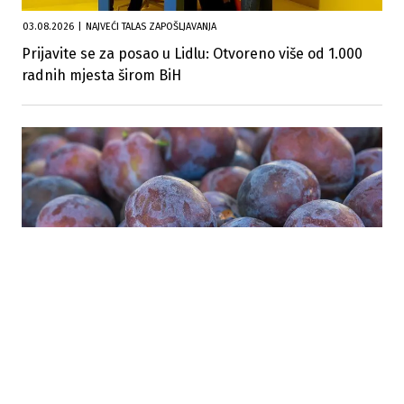
03.08.2026
|
NAJVEĆI TALAS ZAPOŠLJAVANJA
Prijavite se za posao u Lidlu: Otvoreno više od 1.000
radnih mjesta širom BiH
16.07.2026
|
POLJOPRIVREDNI SEKTOR U PORASTU
Rekordan rod šljive u Brčkom: Hladnjače pune, višak
ide u preradu