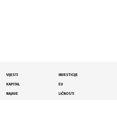
Zabluda o jeftinim proizvodima: Kako će njemački
gigant zapravo krojiti cijene za BiH?
VIJESTI
INVESTICIJE
03.07.2026
|
POČELI RADOVI NA VELIKOM PROJEKTU
KAPITAL
EU
Gradi se retail park pored budućeg Lidla na ulazu u
NAJAVE
LIČNOSTI
Čapljinu
KARIJERA
PAUZA
ANALIZE