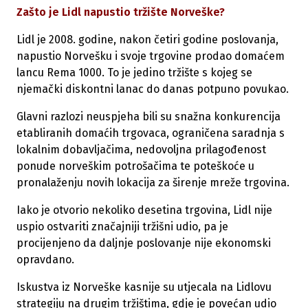
Zašto je Lidl napustio tržište Norveške?
Lidl je 2008. godine, nakon četiri godine poslovanja,
napustio Norvešku i svoje trgovine prodao domaćem
lancu Rema 1000. To je jedino tržište s kojeg se
njemački diskontni lanac do danas potpuno povukao.
Glavni razlozi neuspjeha bili su snažna konkurencija
etabliranih domaćih trgovaca, ograničena saradnja s
lokalnim dobavljačima, nedovoljna prilagođenost
ponude norveškim potrošačima te poteškoće u
pronalaženju novih lokacija za širenje mreže trgovina.
Iako je otvorio nekoliko desetina trgovina, Lidl nije
uspio ostvariti značajniji tržišni udio, pa je
procijenjeno da daljnje poslovanje nije ekonomski
opravdano.
Iskustva iz Norveške kasnije su utjecala na Lidlovu
strategiju na drugim tržištima, gdje je povećan udio