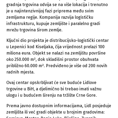
gradnja trgovina odvija se na više lokacija i trenutno
je u najintenzivnijoj fazi priprema među svim
zemljama regije. Kompanija razvija logističku
infrastrukturu, kupuje zemljište i paralelno gradi
mrežu trgovina širom zemlje.
Ključni dio projekta je distribucijsko-logistički centar
u Lepenici kod Kiseljaka, čija vrijednost prelazi 100
miliona eura. Objekt se nalazi na zemljištu površine
oko 250.000 m², dok skladišni prostor obuhvata
približno 60.000 m². Predviđeno je više od 200 novih
radnih mjesta.
Ovaj centar opskrbljivat će sve buduće Lidlove
trgovine u BiH, a djelimično bi trebao imati važnu
ulogu i u budućem širenju na tržište Crne Gore.
Prema javno dostupnim informacijama, Lidl posjeduje
zemljišta ili već gradi objekte u brojnim gradovima: