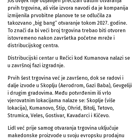
Još uvijek nije objavljen precizan datum otvaranja
prvih trgovina, ali više izvora navodi da je kompanija
izmijenila prvobitne planove te se odlučila za
takozvano „big bang“ otvaranje tokom 2027. godine.
To znači da bi veći broj trgovina trebao biti otvoren
istovremeno nakon završetka početne mreže i
distribucijskog centra.
Distribucijski centar u Rečici kod Kumanova nalazi se
u završnoj fazi izgradnje.
Prvih šest trgovina već je završeno, dok se radovi i
dalje izvode u Skoplju (Aerodrom, Gazi Baba), Gevgeliji
i drugim gradovima. Među potvrđenim ili vrlo
vjerovatnim lokacijama nalaze se: Skoplje (više
lokacija), Kumanovo, Štip, Ohrid, Bitolj, Tetovo,
Strumica, Veles, Gostivar, Kavadarci i Kičevo.
Lidl već prije samog otvaranja trgovina uključuje
makedonske proizvode u svoju evropsku prodajnu